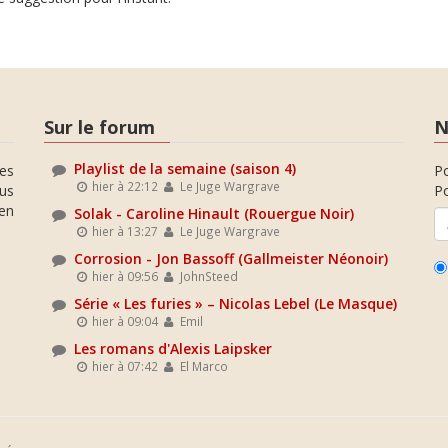
Sur le forum
N
Playlist de la semaine (saison 4)
es
P
hier à 22:12
Le Juge Wargrave
ous
Po
en
Solak - Caroline Hinault (Rouergue Noir)
hier à 13:27
Le Juge Wargrave
Corrosion - Jon Bassoff (Gallmeister Néonoir)
hier à 09:56
JohnSteed
Série « Les furies » – Nicolas Lebel (Le Masque)
hier à 09:04
Emil
Les romans d'Alexis Laipsker
hier à 07:42
El Marco