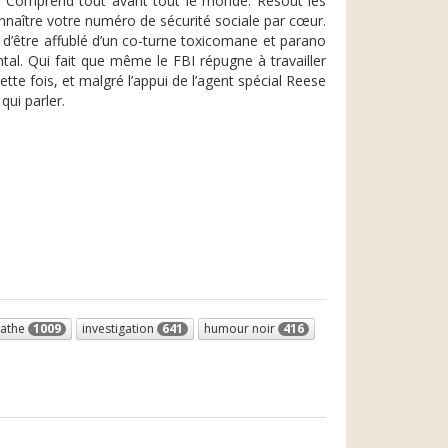
ns. Comprend tout avant tout le monde. Résout les
nnaître votre numéro de sécurité sociale par cœur.
t d’être affublé d’un co-turne toxicomane et parano
l. Qui fait que même le FBI répugne à travailler
tte fois, et malgré l’appui de l’agent spécial Reese
qui parler.
athe
1009
investigation
641
humour noir
416