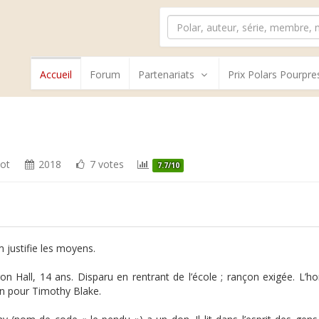
Accueil
Forum
Partenariats
Prix Polars Pourpre
ot
2018
7 votes
7.7/10
m justifie les moyens.
n Hall, 14 ans. Disparu en rentrant de l’école ; rançon exigée. L’hor
n pour Timothy Blake.