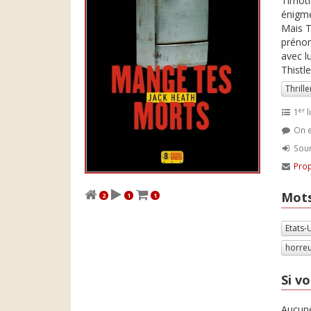
Timoth
énigme
Mais T
prénom
avec l
Thistl
Thrille
er
1
l
On e
Soum
Prop
Mots
2
1
1
Etats-
horre
Si vo
Aucune