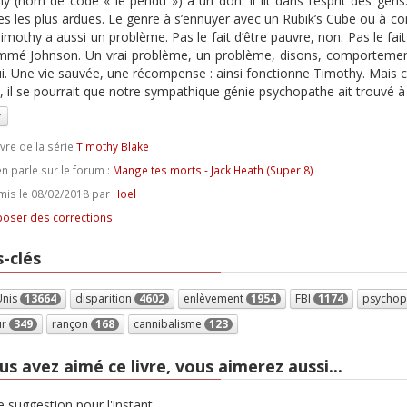
y (nom de code « le pendu ») a un don. Il lit dans l’esprit des ge
s les plus ardues. Le genre à s’ennuyer avec un Rubik’s Cube ou à co
imothy a aussi un problème. Pas le fait d’être pauvre, non. Pas le fai
mé Johnson. Un vrai problème, un problème, disons, comportementa
ui. Une vie sauvée, une récompense : ainsi fonctionne Timothy. Mais ce
e, il se pourrait que notre sympathique génie psychopathe ait trouvé à 
r
ivre de la série
Timothy Blake
n parle sur le forum :
Mange tes morts - Jack Heath (Super 8)
is le 08/02/2018 par
Hoel
oser des corrections
-clés
Unis
13664
disparition
4602
enlèvement
1954
FBI
1174
psychop
ur
349
rançon
168
cannibalisme
123
us avez aimé ce livre, vous aimerez aussi...
 suggestion pour l'instant.