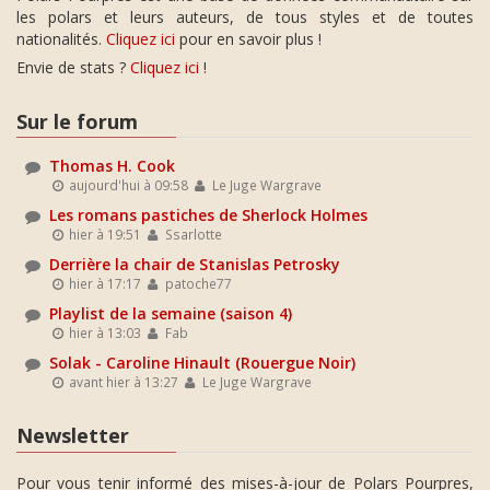
les polars et leurs auteurs, de tous styles et de toutes
nationalités.
Cliquez ici
pour en savoir plus !
Envie de stats ?
Cliquez ici
!
Sur le forum
Thomas H. Cook
aujourd'hui à 09:58
Le Juge Wargrave
Les romans pastiches de Sherlock Holmes
hier à 19:51
Ssarlotte
Derrière la chair de Stanislas Petrosky
hier à 17:17
patoche77
Playlist de la semaine (saison 4)
hier à 13:03
Fab
Solak - Caroline Hinault (Rouergue Noir)
avant hier à 13:27
Le Juge Wargrave
Newsletter
Pour vous tenir informé des mises-à-jour de Polars Pourpres,