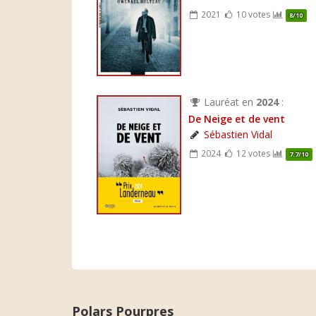
2021
10 votes
8/10
Lauréat en
2024
:
De Neige et de vent
Sébastien Vidal
2024
12 votes
7.7/10
Polars Pourpres