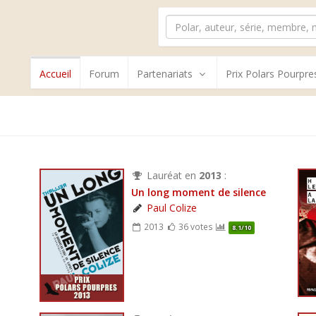
Accueil
Forum
Partenariats
Prix Polars Pourpre
Lauréat en
2013
:
Un long moment de silence
Paul Colize
2013
36 votes
8.1/10