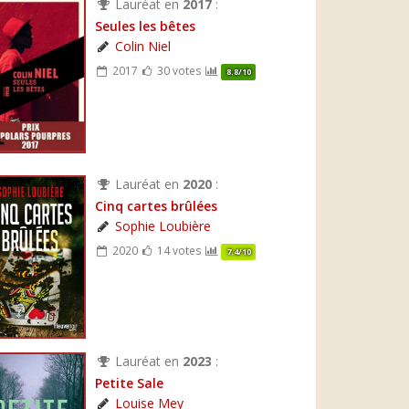
Lauréat en
2017
:
Seules les bêtes
Colin Niel
2017
30 votes
8.8/10
Lauréat en
2020
:
Cinq cartes brûlées
Sophie Loubière
2020
14 votes
7.4/10
Lauréat en
2023
:
Petite Sale
Louise Mey