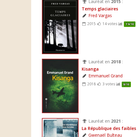
Lauréat en
2015
:
Temps glaciaires
Fred Vargas
2015
14 votes
7.9/10
Lauréat en
2018
:
Kisanga
Emmanuel Grand
2018
3 votes
8/10
Lauréat en
2021
:
La République des faibles
Gwenaël Bulteau