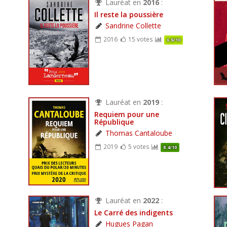
Lauréat en
2016
:
Il reste la poussière
Sandrine Collette
2016
15 votes
6.9/10
Lauréat en
2019
:
Requiem pour une
République
Thomas Cantaloube
2019
5 votes
8.4/10
Lauréat en
2022
:
Le Carré des indigents
Hugues Pagan