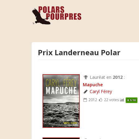
Prix Landerneau Polar
Lauréat en
2012
:
Mapuche
Caryl Férey
2012
22 votes
8.1/10