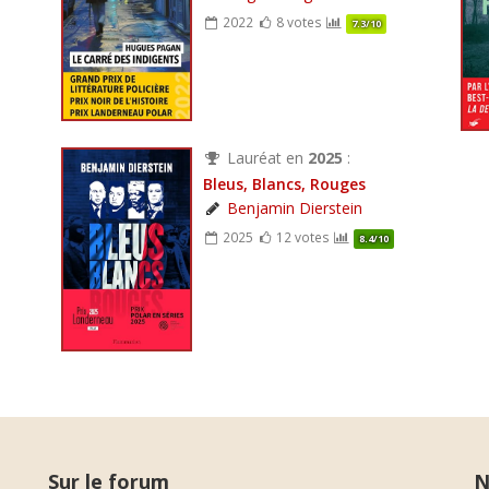
2022
8 votes
7.3/10
Lauréat en
2025
:
Bleus, Blancs, Rouges
Benjamin Dierstein
2025
12 votes
8.4/10
Sur le forum
N