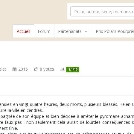
Accueil
Forum
Partenariats
Prix Polars Pourpre
elet
2015
8 votes
8.1/10
cendies en vingt-quatre heures, deux morts, plusieurs blessés. Helen 
ire la ville en cendres...
agnée de son équipe et bien décidée à arrêter le pyromane acharné,
e faux pas : non seulement cela aurait de lourdes conséquences sur
ent finie.