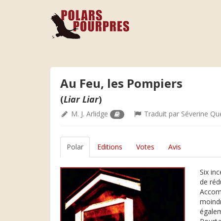
Au Feu, les Pompiers
(
Liar Liar
)
M. J. Arlidge
Traduit par
Séverine Qu
Polar
Editions
Votes
Avis
Six in
de rédu
Accomp
moindr
égalem