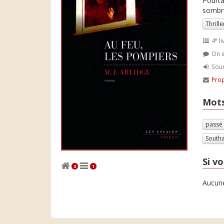
Pourta
sombre
Thrille
e
4
li
On e
Soum
Prop
Mots
passé
South
Si vo
3
1
Aucune