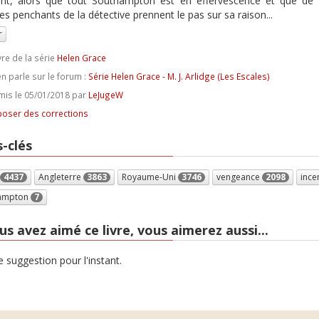
nt, alors que tout Southampton est en effervescence et que de 
s penchants de la détective prennent le pas sur sa raison...
r
vre de la série
Helen Grace
n parle sur le forum :
Série Helen Grace - M. J. Arlidge (Les Escales)
is le 05/01/2018 par
LeJugeW
oser des corrections
-clés
4437
Angleterre
3863
Royaume-Uni
3746
vengeance
2098
ince
ampton
7
us avez aimé ce livre, vous aimerez aussi...
 suggestion pour l'instant.