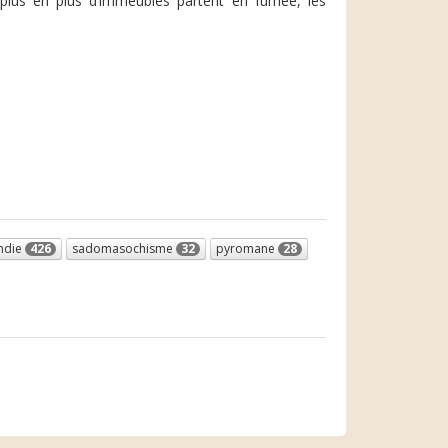
plus en plus d’immeubles partent en fumée, les
ndie
426
sadomasochisme
32
pyromane
28