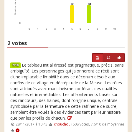
Nombre de votes
1
1
1
1
1
0
0
1
2
3
4
5
6
7
8
9
10
2 votes
Le tableau initial dressé est pragmatique, précis, sans
7/10
ambiguïté. Les personnages qui jalonneront ce récit sont
d’une implacable limpidité dans ce décorum désolé aux
confins de ce village en décrépitude de la Meuse. Les rôles
sont attribués avec manichéisme conférant des dualités
naturelles et irrémédiables. Les affrontements basés sur
des rancœurs, des haines, dont l’origine unique, centrale
symbolisée par la fermeture de cette raffinerie de sucre,
semblent être voués à des évidences tant par leur histoire
que par les profils de chacun.
28/11/2017 à 10:43
chouchou
(608 votes, 7.6/10 de moyenne)
4