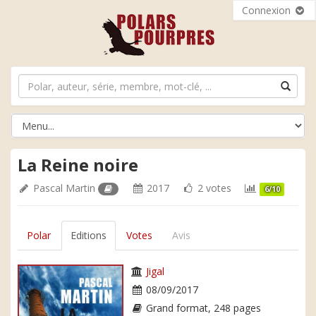
Connexion
La Reine noire
Pascal Martin
2017
2 votes
6/10
Polar
Editions
Votes
Avis
Jigal
08/09/2017
Grand format, 248 pages