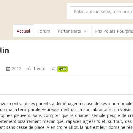
Accueil
Forum
Partenariats
Prix Polars Pourpre
din
t
2012
1 vote
6/10
avoir contraint ses parents à déménager à cause de ses innombrables bê
 du mal à tenir parole.Heureusement qu'il a son labrador et un voisin sy
rophes pleuvent. Sans compter que le quartier semble peuplé de cré
tement bizarrement mécanique, rapaces agressifs et, surtout, des di
t sans cesse de place. À en croire Elliot, la nuit est leur domaine rése