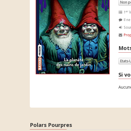
Non p
er
1
l
Il n
Soum
Prop
Mots
Etats-
Si vo
Aucune
Polars Pourpres