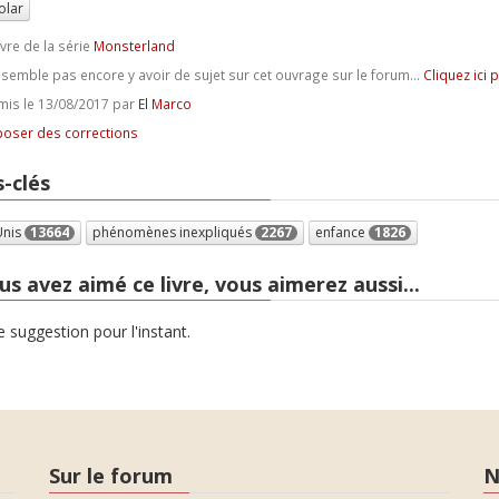
olar
ivre de la série
Monsterland
e semble pas encore y avoir de sujet sur cet ouvrage sur le forum...
Cliquez ici 
is le 13/08/2017 par
El Marco
oser des corrections
-clés
Unis
13664
phénomènes inexpliqués
2267
enfance
1826
us avez aimé ce livre, vous aimerez aussi...
 suggestion pour l'instant.
Sur le forum
N