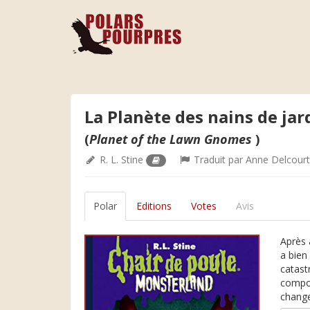
La Planète des nains de jar
(
Planet of the Lawn Gnomes
)
R. L. Stine
Traduit par
Anne Delcour
Polar
Editions
Votes
Avis
Après 
a bien
catast
compor
changen