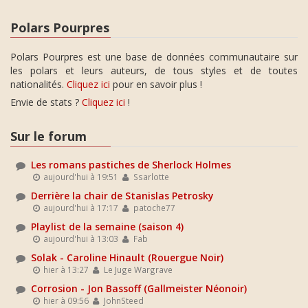
Polars Pourpres
Polars Pourpres est une base de données communautaire sur
les polars et leurs auteurs, de tous styles et de toutes
nationalités.
Cliquez ici
pour en savoir plus !
Envie de stats ?
Cliquez ici
!
Sur le forum
Les romans pastiches de Sherlock Holmes
aujourd'hui à 19:51
Ssarlotte
Derrière la chair de Stanislas Petrosky
aujourd'hui à 17:17
patoche77
Playlist de la semaine (saison 4)
aujourd'hui à 13:03
Fab
Solak - Caroline Hinault (Rouergue Noir)
hier à 13:27
Le Juge Wargrave
Corrosion - Jon Bassoff (Gallmeister Néonoir)
hier à 09:56
JohnSteed