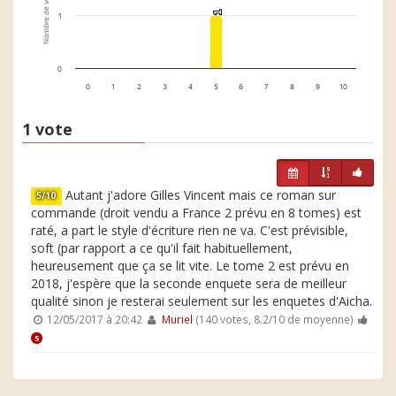
Nombre de votes
1
1
1
0
0
1
2
3
4
5
6
7
8
9
10
1 vote
Autant j'adore Gilles Vincent mais ce roman sur
5/10
commande (droit vendu a France 2 prévu en 8 tomes) est
raté, a part le style d'écriture rien ne va. C'est prévisible,
soft (par rapport a ce qu'il fait habituellement,
heureusement que ça se lit vite. Le tome 2 est prévu en
2018, j'espère que la seconde enquete sera de meilleur
qualité sinon je resterai seulement sur les enquetes d'Aicha.
12/05/2017 à 20:42
Muriel
(140 votes, 8.2/10 de moyenne)
5