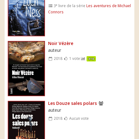
e
3
livre de la série
Les aventures de Michael
Connors
Noir Vézère
auteur
2018
1 vote
7/10
Les Douze sales polars
auteur
2018
Aucun vote