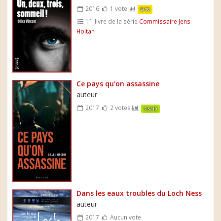
2016
1 vote
5/10
er
1
livre de la série
Commissaire Jens
Holtan
Ce pays qu'on assassine
auteur
2017
2 votes
7.5/10
Dans les eaux troubles du Loch Ness
auteur
2017
Aucun vote