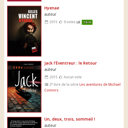
Hyenae
auteur
2015
9 votes
7.8/10
Jack l'Éventreur : le Retour
auteur
2015
Aucun vote
e
2
livre de la série
Les aventures de Michael
Connors
Un, deux, trois, sommeil !
auteur