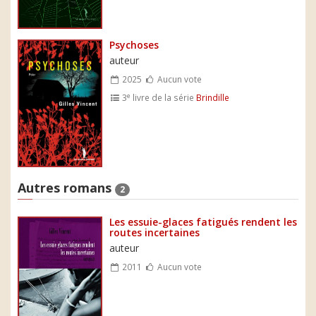
Psychoses
auteur
2025
Aucun vote
e
3
livre de la série
Brindille
Autres romans
2
Les essuie-glaces fatigués rendent les
routes incertaines
auteur
2011
Aucun vote