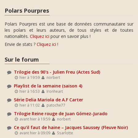
Polars Pourpres
Polars Pourpres est une base de données communautaire sur
les polars et leurs auteurs, de tous styles et de toutes
nationalités.
Cliquez ici
pour en savoir plus !
Envie de stats ?
Cliquez ici
!
Sur le forum
Trilogie des 90's - Julien Freu (Actes Sud)
hier à 19:59
norbert
Playlist de la semaine (saison 4)
hier à 16:53
Ironheart
Série Delia Mariola de A.F Carter
hier à 11:02
patoche77
Trilogie Reine rouge de Juan Gómez-Jurado
avant hier à 19:59
norbert
Ce qu'il faut de haine – Jacques Saussey (Fleuve Noir)
avant hier à 09:09
Ssarlotte