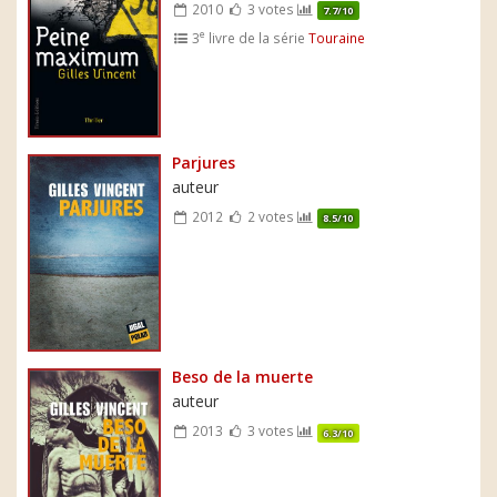
2010
3 votes
7.7/10
e
3
livre de la série
Touraine
Parjures
auteur
2012
2 votes
8.5/10
Beso de la muerte
auteur
2013
3 votes
6.3/10