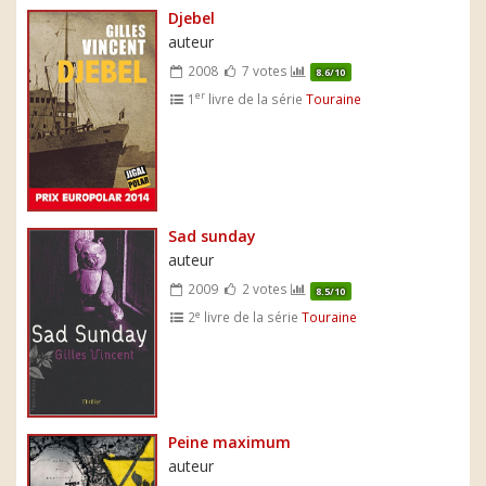
Djebel
auteur
2008
7 votes
8.6/10
er
1
livre de la série
Touraine
Sad sunday
auteur
2009
2 votes
8.5/10
e
2
livre de la série
Touraine
Peine maximum
auteur