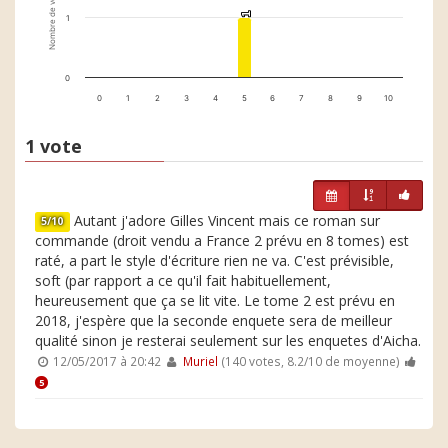
Nombre de votes
1
1
1
0
0
1
2
3
4
5
6
7
8
9
10
1 vote
Autant j'adore Gilles Vincent mais ce roman sur
5/10
commande (droit vendu a France 2 prévu en 8 tomes) est
raté, a part le style d'écriture rien ne va. C'est prévisible,
soft (par rapport a ce qu'il fait habituellement,
heureusement que ça se lit vite. Le tome 2 est prévu en
2018, j'espère que la seconde enquete sera de meilleur
qualité sinon je resterai seulement sur les enquetes d'Aicha.
12/05/2017 à 20:42
Muriel
(140 votes, 8.2/10 de moyenne)
5