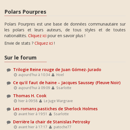
Polars Pourpres
Polars Pourpres est une base de données communautaire sur
les polars et leurs auteurs, de tous styles et de toutes
nationalités.
Cliquez ici
pour en savoir plus !
Envie de stats ?
Cliquez ici
!
Sur le forum
Trilogie Reine rouge de Juan Gómez-Jurado
aujourd'hui à 10:34
Hoel
Ce qu'il faut de haine – Jacques Saussey (Fleuve Noir)
aujourd'hui à 09:09
Ssarlotte
Thomas H. Cook
hier à 09:58
Le Juge Wargrave
Les romans pastiches de Sherlock Holmes
avant hier à 19:51
Ssarlotte
Derrière la chair de Stanislas Petrosky
avant hier à 17:17
patoche77