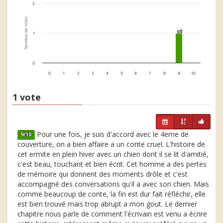
2
Nombre de votes
1
1
1
0
0
1
2
3
4
5
6
7
8
9
10
1 vote
Pour une fois, je suis d'accord avec le 4eme de
9/10
couverture, on a bien affaire a un conte cruel. L'histoire de
cet ermite en plein hiver avec un chien dont il se lit d'amitié,
c'est beau, touchant et bien écrit. Cet homme a des pertes
de mémoire qui donnent des moments drôle et c'est
accompagné des conversations qu'il a avec son chien. Mais
comme beaucoup de conte, la fin est dur fait réfléchir, elle
est bien trouvé mais trop abrupt a mon gout. Le dernier
chapitre nous parle de comment l'écrivain est venu a écrire