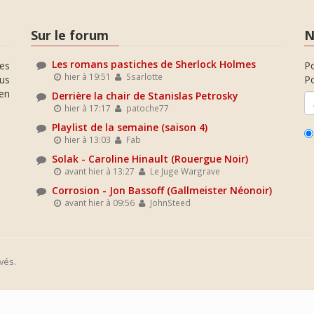
Sur le forum
N
Les romans pastiches de Sherlock Holmes
es
P
hier à 19:51
Ssarlotte
ous
Po
en
Derrière la chair de Stanislas Petrosky
hier à 17:17
patoche77
Playlist de la semaine (saison 4)
hier à 13:03
Fab
Solak - Caroline Hinault (Rouergue Noir)
avant hier à 13:27
Le Juge Wargrave
Corrosion - Jon Bassoff (Gallmeister Néonoir)
avant hier à 09:56
JohnSteed
vés.