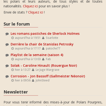
les polars et leurs auteurs, de tous styles et de toutes
nationalités.
Cliquez ici
pour en savoir plus !
Envie de stats ?
Cliquez ici
!
Sur le forum
Les romans pastiches de Sherlock Holmes
aujourd'hui à 19:51
Ssarlotte
Derrière la chair de Stanislas Petrosky
aujourd'hui à 17:17
patoche77
Playlist de la semaine (saison 4)
aujourd'hui à 13:03
Fab
Solak - Caroline Hinault (Rouergue Noir)
hier à 13:27
Le Juge Wargrave
Corrosion - Jon Bassoff (Gallmeister Néonoir)
hier à 09:56
JohnSteed
Newsletter
Pour vous tenir informé des mises-à-jour de Polars Pourpres,