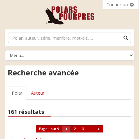
Connexion
Recherche avancée
Polar
Auteur
161 résultats
Page 1 sur 9
2
3
›
»
1