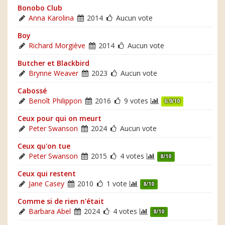
Bonobo Club
Anna Karolina
2014
Aucun vote
Boy
Richard Morgiève
2014
Aucun vote
Butcher et Blackbird
Brynne Weaver
2023
Aucun vote
Cabossé
Benoît Philippon
2016
9 votes
6.9/10
Ceux pour qui on meurt
Peter Swanson
2024
Aucun vote
Ceux qu'on tue
Peter Swanson
2015
4 votes
8/10
Ceux qui restent
Jane Casey
2010
1 vote
8/10
Comme si de rien n'était
Barbara Abel
2024
4 votes
8/10