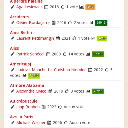
À perdre haleine
Aga Lesiewicz
2016
1 vote
3/10
Accidents
Olivier Bordaçarre
2016
2 votes
9.5/10
Ainsi Berlin
Laurent Petitmangin
2021
1 vote
6/10
Aliss
Patrick Senécal
2000
14 votes
8.1/10
America[s]
Ludovic Manchette
,
Christian Niemiec
2022
3
votes
7.3/10
Atmore Alabama
Alexandre Civico
2019
3 votes
7.7/10
Au crépuscule
Jaap Robben
2022
Aucun vote
Avril à Paris
Michael Wallner
2006
Aucun vote