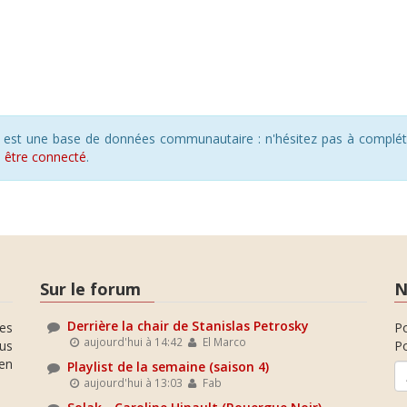
s est une base de données communautaire : n'hésitez pas à compléte
s
être connecté
.
Sur le forum
N
Derrière la chair de Stanislas Petrosky
es
P
aujourd'hui à 14:42
El Marco
ous
Po
en
Playlist de la semaine (saison 4)
aujourd'hui à 13:03
Fab