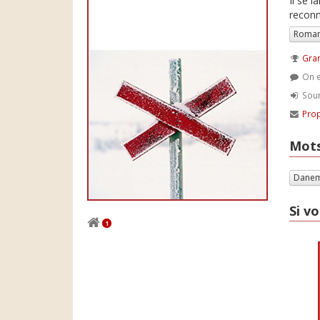
Il se 
reconnu
Roman
Gran
On e
Soum
Prop
Mots
Dane
Si vo
1