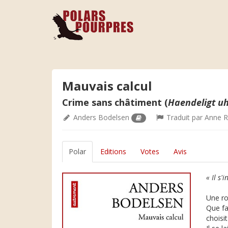
Mauvais calcul
Crime sans châtiment (
Haendeligt u
Anders Bodelsen
Traduit par
Anne 
Polar
Editions
Votes
Avis
« Il s'
Une ro
Que fai
choisit