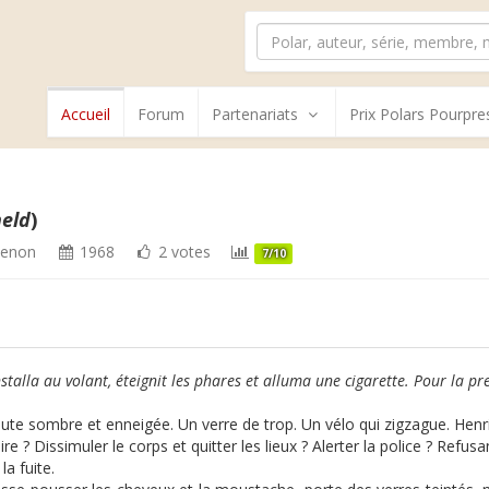
Accueil
Forum
Partenariats
Prix Polars Pourpre
held
)
Renon
1968
2 votes
7/10
installa au volant, éteignit les phares et alluma une cigarette. Pour la pre
ute sombre et enneigée. Un verre de trop. Un vélo qui zigzague. Henr
re ? Dissimuler le corps et quitter les lieux ? Alerter la police ? Refus
 la fuite.