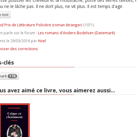
laisse pousser les cheveux et la moustache, porte des verres teintés, ne
 ne le lâche pas. Il ne dort plus, ne vit plus. Il est temps d'agir.
 noir
d Prix de Littérature Policière (roman étranger)
(1971)
n parle sur le forum :
Les romans d'Anders Bodelsen (Danemark)
is le 29/03/2016 par
Hoel
oser des corrections
-clés
mark
176
us avez aimé ce livre, vous aimerez aussi...