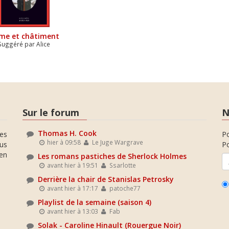
ime et châtiment
Suggéré par Alice
Sur le forum
N
Thomas H. Cook
es
P
hier à 09:58
Le Juge Wargrave
ous
Po
en
Les romans pastiches de Sherlock Holmes
avant hier à 19:51
Ssarlotte
Derrière la chair de Stanislas Petrosky
avant hier à 17:17
patoche77
Playlist de la semaine (saison 4)
avant hier à 13:03
Fab
Solak - Caroline Hinault (Rouergue Noir)