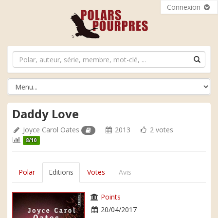
Connexion
Daddy Love
Joyce Carol Oates
2013
2 votes
8/10
Polar
Editions
Votes
Avis
Points
20/04/2017