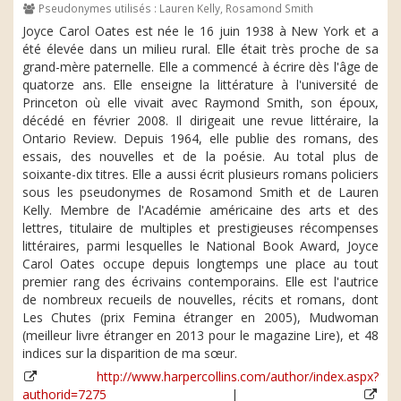
Pseudonymes utilisés : Lauren Kelly, Rosamond Smith
Joyce Carol Oates est née le 16 juin 1938 à New York et a
été élevée dans un milieu rural. Elle était très proche de sa
grand-mère paternelle. Elle a commencé à écrire dès l'âge de
quatorze ans. Elle enseigne la littérature à l'université de
Princeton où elle vivait avec Raymond Smith, son époux,
décédé en février 2008. Il dirigeait une revue littéraire, la
Ontario Review. Depuis 1964, elle publie des romans, des
essais, des nouvelles et de la poésie. Au total plus de
soixante-dix titres. Elle a aussi écrit plusieurs romans policiers
sous les pseudonymes de Rosamond Smith et de Lauren
Kelly. Membre de l'Académie américaine des arts et des
lettres, titulaire de multiples et prestigieuses récompenses
littéraires, parmi lesquelles le National Book Award, Joyce
Carol Oates occupe depuis longtemps une place au tout
premier rang des écrivains contemporains. Elle est l'autrice
de nombreux recueils de nouvelles, récits et romans, dont
Les Chutes (prix Femina étranger en 2005), Mudwoman
(meilleur livre étranger en 2013 pour le magazine Lire), et 48
indices sur la disparition de ma sœur.
http://www.harpercollins.com/author/index.aspx?
authorid=7275
|