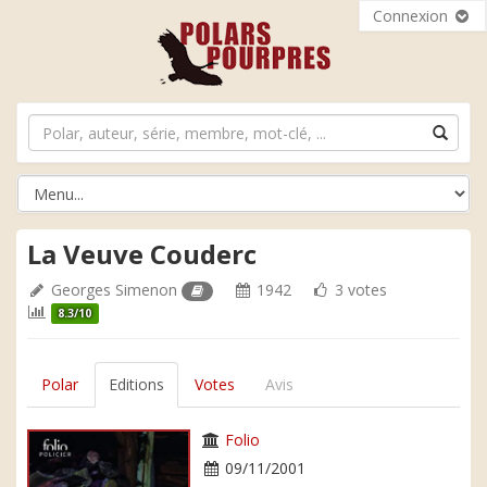
Connexion
La Veuve Couderc
Georges Simenon
1942
3 votes
8.3/10
Polar
Editions
Votes
Avis
Folio
09/11/2001