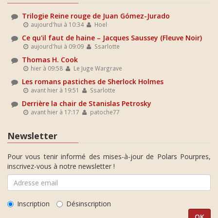
Trilogie Reine rouge de Juan Gómez-Jurado
aujourd'hui à 10:34
Hoel
Ce qu'il faut de haine – Jacques Saussey (Fleuve Noir)
aujourd'hui à 09:09
Ssarlotte
Thomas H. Cook
hier à 09:58
Le Juge Wargrave
Les romans pastiches de Sherlock Holmes
avant hier à 19:51
Ssarlotte
Derrière la chair de Stanislas Petrosky
avant hier à 17:17
patoche77
Newsletter
Pour vous tenir informé des mises-à-jour de Polars Pourpres,
inscrivez-vous à notre newsletter !
Inscription
Désinscription