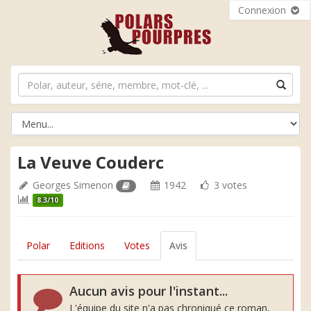
Connexion
La Veuve Couderc
Georges Simenon
1942
3 votes
8.3/10
Polar
Editions
Votes
Avis
Aucun avis pour l'instant...
L'équipe du site n'a pas chroniqué ce roman,