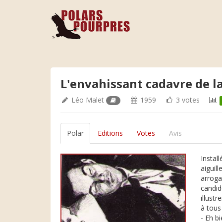
L'envahissant cadavre de l
Léo Malet
1959
3 votes
Polar
Editions
Votes
Avis
Instal
aiguil
arroga
candid
illust
à tous
- Eh b