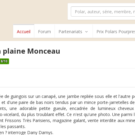
Accueil
Forum
Partenariats
Prix Polars Pourpre
a plaine Monceau
8/10
lée de guingois sur un canapé, une jambe repliée sous elle et l'autre pe
le et d'une paire de bas noirs tendus par un mince porte-jarretelles 
nts, une adorable petite gueule, encadrée de lumineux cheveux 
o-vicelard, du plus troublant effet. Ce n'est qu'une photo. Une parmi
rent Frissons Très Parisiens, magazine galant, vente interdite aux min
 les passants.
ien ? interroge Dany Darnys.