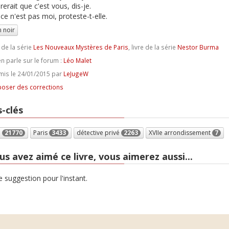
rerait que c'est vous, dis-je.
ce n'est pas moi, proteste-t-elle.
 noir
 de la série
Les Nouveaux Mystères de Paris
, livre de la série
Nestor Burma
n parle sur le forum :
Léo Malet
is le 24/01/2015 par
LeJugeW
oser des corrections
-clés
e
21770
Paris
3433
détective privé
2263
XVIIe arrondissement
7
us avez aimé ce livre, vous aimerez aussi...
 suggestion pour l'instant.