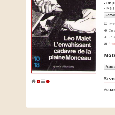
- On ju
- Mais 
Roman
livre
On e
Soum
Prop
Mots
Franc
Si vo
1
1
Aucune