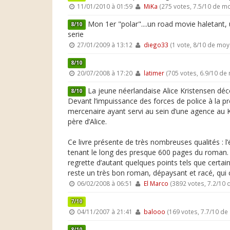
11/01/2010 à 01:59
MiKa
(275 votes, 7.5/10 de m
Mon 1er "polar"....un road movie haletant, u
8/10
serie
27/01/2009 à 13:12
diego33
(1 vote, 8/10 de mo
8/10
20/07/2008 à 17:20
latimer
(705 votes, 6.9/10 de
La jeune néerlandaise Alice Kristensen déc
8/10
Devant l’impuissance des forces de police à la p
mercenaire ayant servi au sein d’une agence au K
père d’Alice.
Ce livre présente de très nombreuses qualités : l’é
tenant le long des presque 600 pages du roman.
regrette d’autant quelques points tels que cert
reste un très bon roman, dépaysant et racé, qui 
06/02/2008 à 06:51
El Marco
(3892 votes, 7.2/10
7/10
04/11/2007 à 21:41
balooo
(169 votes, 7.7/10 d
8/10