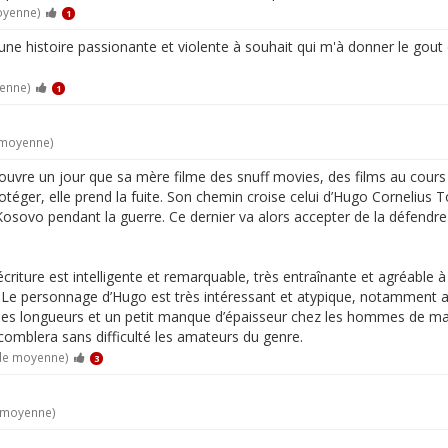
oyenne)
1
ne histoire passionante et violente à souhait qui m'à donner le gout de
yenne)
1
 moyenne)
ouvre un jour que sa mère filme des snuff movies, des films au cours
rotéger, elle prend la fuite. Son chemin croise celui d’Hugo Cornelius
osovo pendant la guerre. Ce dernier va alors accepter de la défendre e
criture est intelligente et remarquable, très entraînante et agréable à l
 Le personnage d’Hugo est très intéressant et atypique, notamment 
aines longueurs et un petit manque d’épaisseur chez les hommes de ma
comblera sans difficulté les amateurs du genre.
 de moyenne)
3
e moyenne)