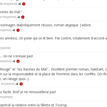
 de moyenne)
1
cines du mal."
 de moyenne)
1
ersonnages diaboliquement réussis, roman atypique. J'adore.
moyenne)
1
ques années). Un polar qui se lit bien. Par contre, totalement d'accord
moyenne)
.. on ne s'ennuie pas!
moyenne)
2
Rouge" et "les Racines du Mal"... Excellent premier roman, haletant, 
on sur la responsabilité et la place de l'homme dans les conflits. On r
 un ratage quoi...).
de moyenne)
1
 facile. Bref je ne renouvellerai pas!
 moyenne)
précié la relation entre la fillette et Toorop.