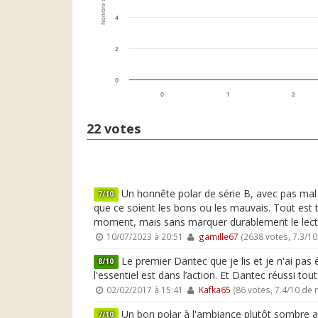
Nombre de votes
4
2
0
0
1
2
22 votes
Un honnête polar de série B, avec pas mal d
7/10
que ce soient les bons ou les mauvais. Tout est 
moment, mais sans marquer durablement le lect
10/07/2023 à 20:51
gamille67
(2638 votes, 7.3/1
Le premier Dantec que je lis et je n'ai pas
8/10
l'essentiel est dans l’action. Et Dantec réussi t
02/02/2017 à 15:41
Kafka65
(86 votes, 7.4/10 de
Un bon polar à l'ambiance plutôt sombre av
7/10