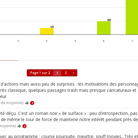
2
2
1
1
3
4
5
6
7
Page 1 sur 2
2
›
1
'actions mais aussi peu de surprises : les motivations des personnag
très classique, quelques passages trash mais presque caricaturaux et
eur.
0 de moyenne)
2
 été déçu. C'est un roman noir « de surface » : peu d'introspection, 
out de même le tour de force de maintenir notre intérêt pendant près 
 moyenne)
3
ec au programme : course poursuite, meurtre, snuff movies...Très ef