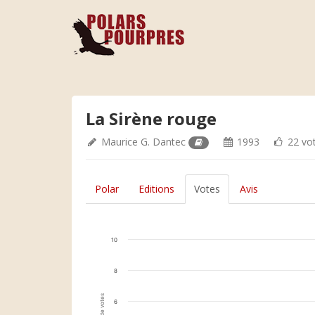
La Sirène rouge
Maurice G. Dantec
1993
22 vo
Polar
Editions
Votes
Avis
10
8
6