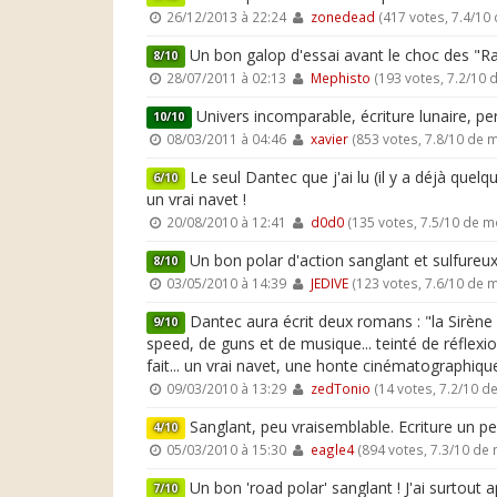
26/12/2013 à 22:24
zonedead
(417 votes, 7.4/10
Un bon galop d'essai avant le choc des "Ra
8/10
28/07/2011 à 02:13
Mephisto
(193 votes, 7.2/10
Univers incomparable, écriture lunaire, p
10/10
08/03/2011 à 04:46
xavier
(853 votes, 7.8/10 de 
Le seul Dantec que j'ai lu (il y a déjà quel
6/10
un vrai navet !
20/08/2010 à 12:41
d0d0
(135 votes, 7.5/10 de 
Un bon polar d'action sanglant et sulfureux.
8/10
03/05/2010 à 14:39
JEDIVE
(123 votes, 7.6/10 de 
Dantec aura écrit deux romans : "la Sirène 
9/10
speed, de guns et de musique... teinté de réflexi
fait... un vrai navet, une honte cinématographique,
09/03/2010 à 13:29
zedTonio
(14 votes, 7.2/10 
Sanglant, peu vraisemblable. Ecriture un peu
4/10
05/03/2010 à 15:30
eagle4
(894 votes, 7.3/10 de
Un bon 'road polar' sanglant ! J'ai surtout ap
7/10