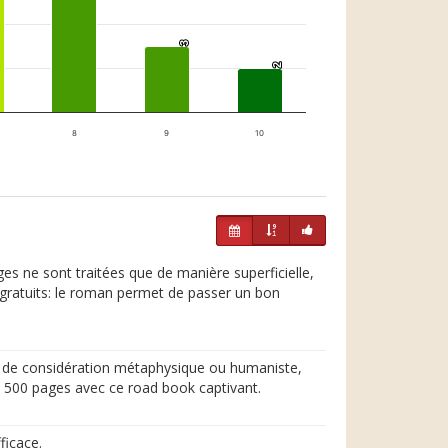
3
3
2
2
8
9
10
es ne sont traitées que de manière superficielle,
 gratuits: le roman permet de passer un bon
pas de considération métaphysique ou humaniste,
de 500 pages avec ce road book captivant.
ficace.