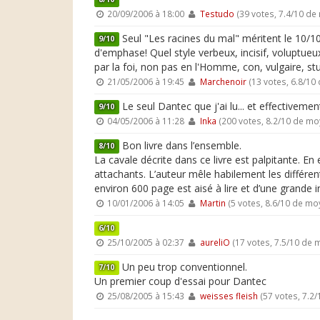
20/09/2006 à 18:00
Testudo
(39 votes, 7.4/10 d
Seul "Les racines du mal" méritent le 10/10
9/10
d'emphase! Quel style verbeux, incisif, voluptue
par la foi, non pas en l'Homme, con, vulgaire, stu
21/05/2006 à 19:45
Marchenoir
(13 votes, 6.8/10
Le seul Dantec que j'ai lu... et effectivemen
9/10
04/05/2006 à 11:28
Inka
(200 votes, 8.2/10 de m
Bon livre dans l’ensemble.
8/10
La cavale décrite dans ce livre est palpitante. En
attachants. L’auteur mêle habilement les différent
environ 600 page est aisé à lire et d’une grande i
10/01/2006 à 14:05
Martin
(5 votes, 8.6/10 de mo
6/10
25/10/2005 à 02:37
aureliO
(17 votes, 7.5/10 de
Un peu trop conventionnel.
7/10
Un premier coup d'essai pour Dantec
25/08/2005 à 15:43
weisses fleish
(57 votes, 7.2