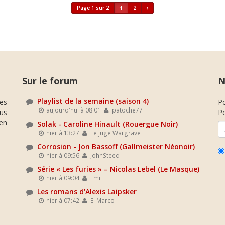
Page 1 sur 2
2
›
1
Sur le forum
N
Playlist de la semaine (saison 4)
es
P
aujourd'hui à 08:01
patoche77
ous
Po
en
Solak - Caroline Hinault (Rouergue Noir)
hier à 13:27
Le Juge Wargrave
Corrosion - Jon Bassoff (Gallmeister Néonoir)
hier à 09:56
JohnSteed
Série « Les furies » – Nicolas Lebel (Le Masque)
hier à 09:04
Emil
Les romans d'Alexis Laipsker
hier à 07:42
El Marco