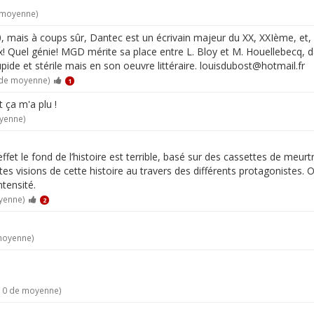
e moyenne)
, mais à coups sûr, Dantec est un écrivain majeur du XX, XXIème, et, 
ux! Quel génie! MGD mérite sa place entre L. Bloy et M. Houellebecq, d
pide et stérile mais en son oeuvre littéraire. louisdubost@hotmail.fr
 de moyenne)
1
t ça m'a plu !
oyenne)
 effet le fond de l’histoire est terrible, basé sur des cassettes de meu
es visions de cette histoire au travers des différents protagonistes. O
ntensité.
yenne)
2
 moyenne)
/10 de moyenne)