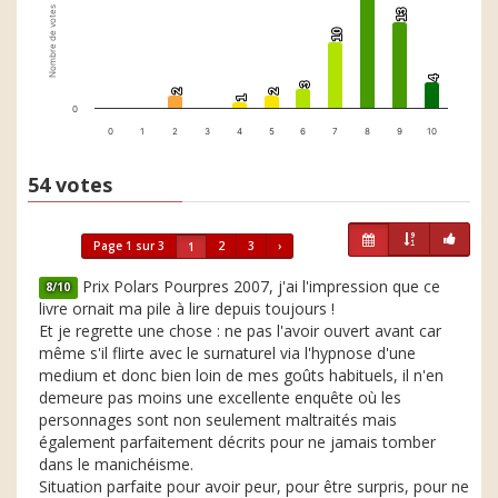
Nombre de votes
13
13
10
10
4
4
3
3
2
2
2
2
1
1
0
0
1
2
3
4
5
6
7
8
9
10
54 votes
Page 1 sur 3
2
3
›
1
Prix Polars Pourpres 2007, j'ai l'impression que ce
8/10
livre ornait ma pile à lire depuis toujours !
Et je regrette une chose : ne pas l'avoir ouvert avant car
même s'il flirte avec le surnaturel via l'hypnose d'une
medium et donc bien loin de mes goûts habituels, il n'en
demeure pas moins une excellente enquête où les
personnages sont non seulement maltraités mais
également parfaitement décrits pour ne jamais tomber
dans le manichéisme.
Situation parfaite pour avoir peur, pour être surpris, pour ne