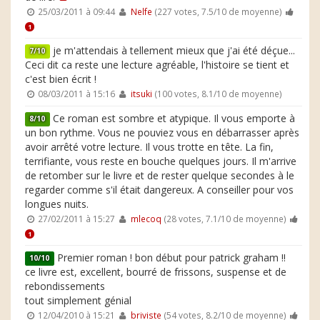
25/03/2011 à 09:44
Nelfe
(227 votes, 7.5/10 de moyenne)
1
je m'attendais à tellement mieux que j'ai été déçue...
7/10
Ceci dit ca reste une lecture agréable, l'histoire se tient et
c'est bien écrit !
08/03/2011 à 15:16
itsuki
(100 votes, 8.1/10 de moyenne)
Ce roman est sombre et atypique. Il vous emporte à
8/10
un bon rythme. Vous ne pouviez vous en débarrasser après
avoir arrêté votre lecture. Il vous trotte en tête. La fin,
terrifiante, vous reste en bouche quelques jours. Il m'arrive
de retomber sur le livre et de rester quelque secondes à le
regarder comme s'il était dangereux. A conseiller pour vos
longues nuits.
27/02/2011 à 15:27
mlecoq
(28 votes, 7.1/10 de moyenne)
1
Premier roman ! bon début pour patrick graham !!
10/10
ce livre est, excellent, bourré de frissons, suspense et de
rebondissements
tout simplement génial
12/04/2010 à 15:21
briviste
(54 votes, 8.2/10 de moyenne)