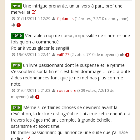
Une intrigue prenante, un univers à part, bref une
9/10
merveille!
01/11/2011 à 12:29
filplumes
(14 votes, 7.2/10 de moyenne)
1
Véritable coup de coeur, impossible de s'arrêter une
10/10
fois qu'on a commencé.
Polar à vous glacer le sang!!!!
19/08/2011 à 22:44
will177
(2 votes, 7/10 de moyenne)
1
un livre passionnant dont le suspense et le rythme
8/10
s'essouflent sur la fin et c'est bien dommage .... ceci ajouté
à des redondances font que je ne met pas plus comme
note.
01/04/2011 à 21:03
rossonere
(309 votes, 7.2/10 de
moyenne)
1
Même si certaines choses se devinent avant la
8/10
révélation, la lecture est agréable. J'ai aimé cette enquête à
travers les âges mêlant complot à grande échelle,
satanisme et exorcisme.
Un thriller passionnant qui annonce une suite que j'ai hâte
de lire.