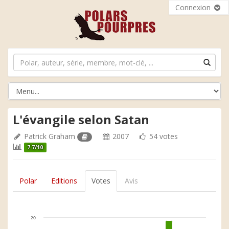
Connexion
L'évangile selon Satan
Patrick Graham
2007
54 votes
7.7/10
Polar
Editions
Votes
Avis
20