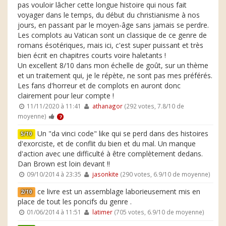
pas vouloir lâcher cette longue histoire qui nous fait
voyager dans le temps, du début du christianisme à nos
jours, en passant par le moyen-âge sans jamais se perdre.
Les complots au Vatican sont un classique de ce genre de
romans ésotériques, mais ici, c'est super puissant et très
bien écrit en chapitres courts voire haletants !
Un excellent 8/10 dans mon échelle de goût, sur un thème
et un traitement qui, je le répète, ne sont pas mes préférés.
Les fans d'horreur et de complots en auront donc
clairement pour leur compte !
11/11/2020 à 11:41
athanagor
(292 votes, 7.8/10 de
moyenne)
7
Un "da vinci code" like qui se perd dans des histoires
5/10
d'exorciste, et de conflit du bien et du mal. Un manque
d'action avec une difficulté à être complètement dedans.
Dan Brown est loin devant !!
09/10/2014 à 23:35
jasonkite
(290 votes, 6.9/10 de moyenne)
ce livre est un assemblage laborieusement mis en
2/10
place de tout les poncifs du genre .
01/06/2014 à 11:51
latimer
(705 votes, 6.9/10 de moyenne)