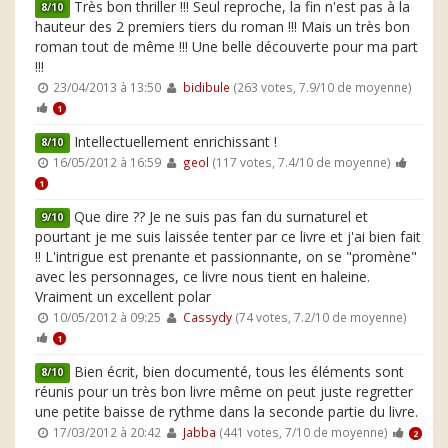
Très bon thriller !!! Seul reproche, la fin n'est pas à la
8/10
hauteur des 2 premiers tiers du roman !!! Mais un très bon
roman tout de même !!! Une belle découverte pour ma part
!!!
23/04/2013 à 13:50
bidibule
(263 votes, 7.9/10 de moyenne)
1
Intellectuellement enrichissant !
8/10
16/05/2012 à 16:59
geol
(117 votes, 7.4/10 de moyenne)
1
Que dire ?? Je ne suis pas fan du surnaturel et
9/10
pourtant je me suis laissée tenter par ce livre et j'ai bien fait
!! L'intrigue est prenante et passionnante, on se "promène"
avec les personnages, ce livre nous tient en haleine.
Vraiment un excellent polar
10/05/2012 à 09:25
Cassydy
(74 votes, 7.2/10 de moyenne)
1
Bien écrit, bien documenté, tous les éléments sont
8/10
réunis pour un très bon livre même on peut juste regretter
une petite baisse de rythme dans la seconde partie du livre.
17/03/2012 à 20:42
Jabba
(441 votes, 7/10 de moyenne)
2