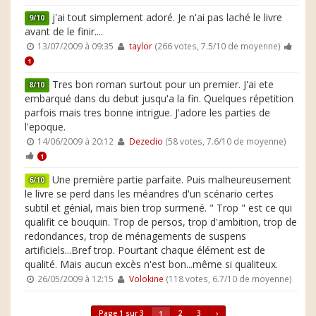
j'ai tout simplement adoré. Je n'ai pas laché le livre
9/10
avant de le finir....
13/07/2009 à 09:35
taylor
(266 votes, 7.5/10 de moyenne)
1
Tres bon roman surtout pour un premier. J'ai ete
8/10
embarqué dans du debut jusqu'a la fin. Quelques répetition
parfois mais tres bonne intrigue. J'adore les parties de
l'epoque.
14/06/2009 à 20:12
Dezedio
(58 votes, 7.6/10 de moyenne)
1
Une première partie parfaite. Puis malheureusement
6/10
le livre se perd dans les méandres d'un scénario certes
subtil et génial, mais bien trop surmené. " Trop " est ce qui
qualifit ce bouquin. Trop de persos, trop d'ambition, trop de
redondances, trop de ménagements de suspens
artificiels...Bref trop. Pourtant chaque élément est de
qualité. Mais aucun excès n'est bon...même si qualiteux.
26/05/2009 à 12:15
Volokine
(118 votes, 6.7/10 de moyenne)
Page 1 sur 3
2
3
›
1