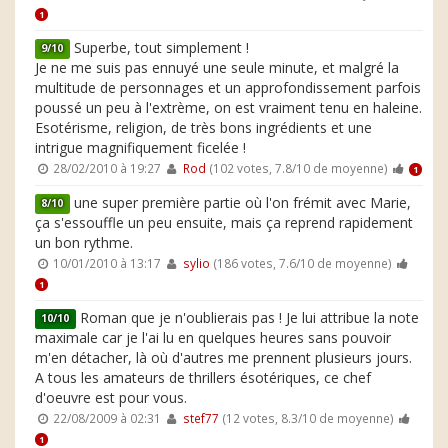
1
Superbe, tout simplement !
9/10
Je ne me suis pas ennuyé une seule minute, et malgré la
multitude de personnages et un approfondissement parfois
poussé un peu à l'extrème, on est vraiment tenu en haleine.
Esotérisme, religion, de très bons ingrédients et une
intrigue magnifiquement ficelée !
28/02/2010 à 19:27
Rod
(102 votes, 7.8/10 de moyenne)
1
une super première partie où l'on frémit avec Marie,
8/10
ça s'essouffle un peu ensuite, mais ça reprend rapidement
un bon rythme.
10/01/2010 à 13:17
sylio
(186 votes, 7.6/10 de moyenne)
1
Roman que je n'oublierais pas ! Je lui attribue la note
10/10
maximale car je l'ai lu en quelques heures sans pouvoir
m'en détacher, là où d'autres me prennent plusieurs jours.
A tous les amateurs de thrillers ésotériques, ce chef
d'oeuvre est pour vous.
22/08/2009 à 02:31
stef77
(12 votes, 8.3/10 de moyenne)
1