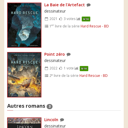
La Baie de l'Artefact
dessinateur
2021
3 votes
8/10
er
1
livre de la série
Hard Rescue - BD
Point zéro
dessinateur
2022
1 vote
8/10
e
2
livre de la série
Hard Rescue - BD
Autres romans
3
Lincoln
dessinateur