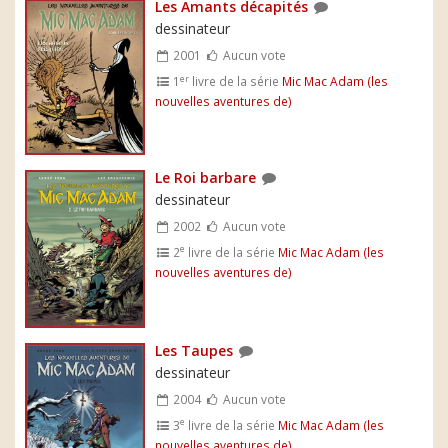
Les Amants décapités
dessinateur
2001
Aucun vote
er
1
livre de la série
Mic Mac Adam (les
nouvelles aventures de)
Le Roi barbare
dessinateur
2002
Aucun vote
e
2
livre de la série
Mic Mac Adam (les
nouvelles aventures de)
Les Taupes
dessinateur
2004
Aucun vote
e
3
livre de la série
Mic Mac Adam (les
nouvelles aventures de)