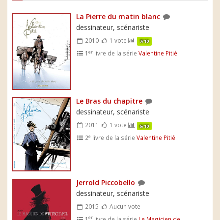
La Pierre du matin blanc
dessinateur, scénariste
2010
1 vote
7/10
er
1
livre de la série
Valentine Pitié
Le Bras du chapitre
dessinateur, scénariste
2011
1 vote
6/10
e
2
livre de la série
Valentine Pitié
Jerrold Piccobello
dessinateur, scénariste
2015
Aucun vote
er
1
livre de la série
Le Magicien de