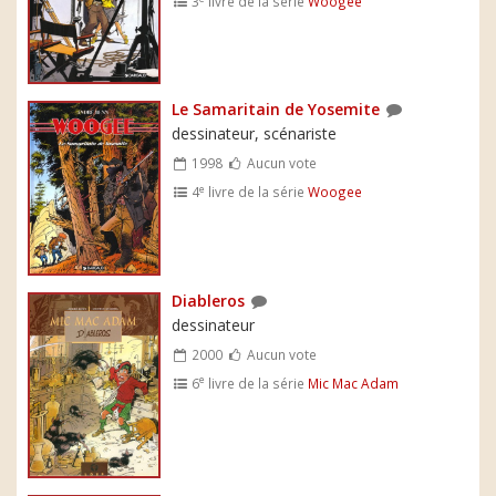
3
livre de la série
Woogee
Le Samaritain de Yosemite
dessinateur, scénariste
1998
Aucun vote
e
4
livre de la série
Woogee
Diableros
dessinateur
2000
Aucun vote
e
6
livre de la série
Mic Mac Adam