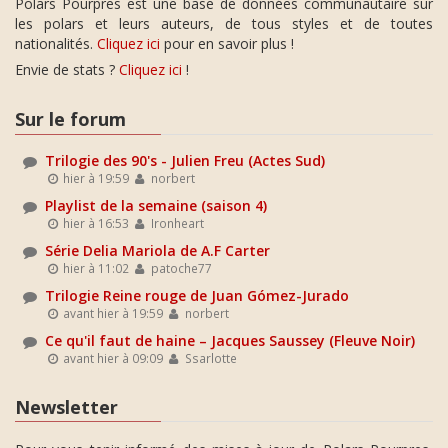
Polars Pourpres est une base de données communautaire sur
les polars et leurs auteurs, de tous styles et de toutes
nationalités.
Cliquez ici
pour en savoir plus !
Envie de stats ?
Cliquez ici
!
Sur le forum
Trilogie des 90's - Julien Freu (Actes Sud)
hier à 19:59
norbert
Playlist de la semaine (saison 4)
hier à 16:53
Ironheart
Série Delia Mariola de A.F Carter
hier à 11:02
patoche77
Trilogie Reine rouge de Juan Gómez-Jurado
avant hier à 19:59
norbert
Ce qu'il faut de haine – Jacques Saussey (Fleuve Noir)
avant hier à 09:09
Ssarlotte
Newsletter