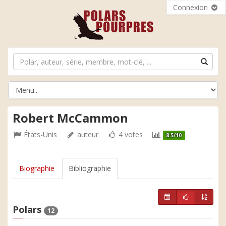
Connexion
Robert McCammon
États-Unis
auteur
4 votes
8.5/10
Biographie
Bibliographie
Polars
12