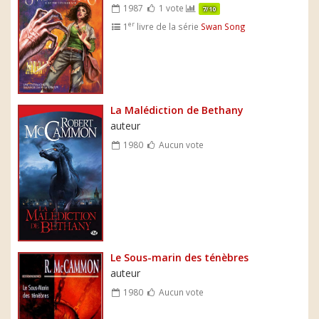
1987
1 vote
7/10
er
1
livre de la série
Swan Song
La Malédiction de Bethany
auteur
1980
Aucun vote
Le Sous-marin des ténèbres
auteur
1980
Aucun vote