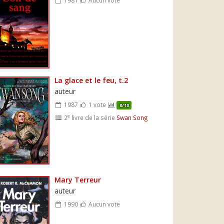
La glace et le feu, t.2
auteur
1987
1 vote
8/10
e
2
livre de la série
Swan Song
Mary Terreur
auteur
1990
Aucun vote