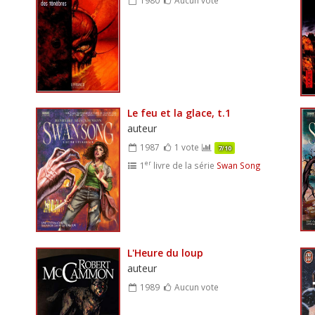
Le feu et la glace, t.1
auteur
1987
1 vote
7/10
er
1
livre de la série
Swan Song
L'Heure du loup
auteur
1989
Aucun vote