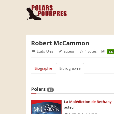
Robert McCammon
États-Unis
auteur
4 votes
8.5/
Biographie
Bibliographie
Polars
12
La Malédiction de Bethany
auteur
1980
Aucun vote