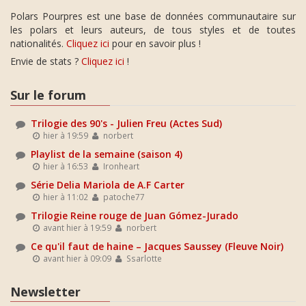
Polars Pourpres est une base de données communautaire sur
les polars et leurs auteurs, de tous styles et de toutes
nationalités.
Cliquez ici
pour en savoir plus !
Envie de stats ?
Cliquez ici
!
Sur le forum
Trilogie des 90's - Julien Freu (Actes Sud)
hier à 19:59
norbert
Playlist de la semaine (saison 4)
hier à 16:53
Ironheart
Série Delia Mariola de A.F Carter
hier à 11:02
patoche77
Trilogie Reine rouge de Juan Gómez-Jurado
avant hier à 19:59
norbert
Ce qu'il faut de haine – Jacques Saussey (Fleuve Noir)
avant hier à 09:09
Ssarlotte
Newsletter