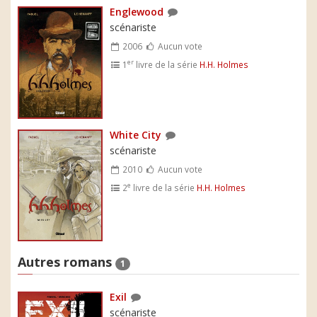
Englewood
scénariste
2006
Aucun vote
er
1
livre de la série
H.H. Holmes
White City
scénariste
2010
Aucun vote
e
2
livre de la série
H.H. Holmes
Autres romans
1
Exil
scénariste