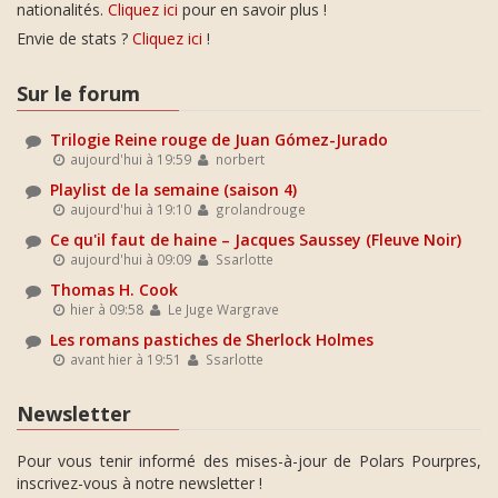
nationalités.
Cliquez ici
pour en savoir plus !
Envie de stats ?
Cliquez ici
!
Sur le forum
Trilogie Reine rouge de Juan Gómez-Jurado
aujourd'hui à 19:59
norbert
Playlist de la semaine (saison 4)
aujourd'hui à 19:10
grolandrouge
Ce qu'il faut de haine – Jacques Saussey (Fleuve Noir)
aujourd'hui à 09:09
Ssarlotte
Thomas H. Cook
hier à 09:58
Le Juge Wargrave
Les romans pastiches de Sherlock Holmes
avant hier à 19:51
Ssarlotte
Newsletter
Pour vous tenir informé des mises-à-jour de Polars Pourpres,
inscrivez-vous à notre newsletter !