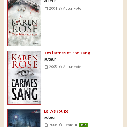
auteur
2004
Aucun vote
Tes larmes et ton sang
auteur
2005
Aucun vote
Le Lys rouge
auteur
2006
1 vote
8/10