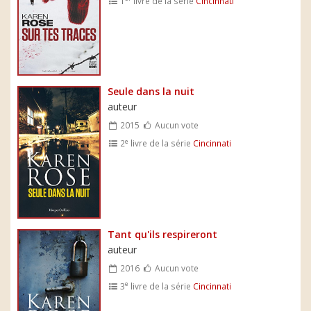
1
livre de la série
Cincinnati
Seule dans la nuit
auteur
2015
Aucun vote
e
2
livre de la série
Cincinnati
Tant qu'ils respireront
auteur
2016
Aucun vote
e
3
livre de la série
Cincinnati