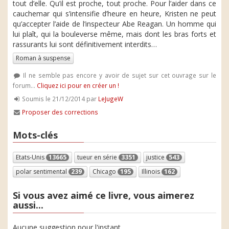
tout d’elle. Qu’il est proche, tout proche. Pour l’aider dans ce
cauchemar qui s’intensifie d’heure en heure, Kristen ne peut
qu’accepter l’aide de l’inspecteur Abe Reagan. Un homme qui
lui plaît, qui la bouleverse même, mais dont les bras forts et
rassurants lui sont définitivement interdits…
Roman à suspense
Il ne semble pas encore y avoir de sujet sur cet ouvrage sur le
forum...
Cliquez ici pour en créer un !
Soumis le 21/12/2014 par
LeJugeW
Proposer des corrections
Mots-clés
Etats-Unis
13665
tueur en série
3351
justice
543
polar sentimental
239
Chicago
195
Illinois
162
Si vous avez aimé ce livre, vous aimerez
aussi...
Aucune suggestion pour l'instant.