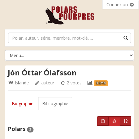
Connexion
Jón Óttar Ólafsson
Islande
auteur
2 votes
3.5/10
Biographie
Bibliographie
Polars
2