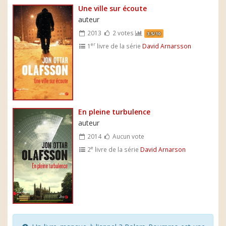
Une ville sur écoute
auteur
2013
2 votes
3.5/10
er
1
livre de la série
David Arnarsson
En pleine turbulence
auteur
2014
Aucun vote
e
2
livre de la série
David Arnarson