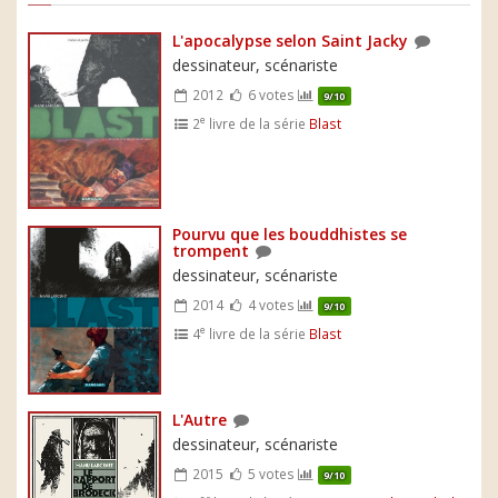
L'apocalypse selon Saint Jacky
dessinateur, scénariste
2012
6 votes
9/10
e
2
livre de la série
Blast
Pourvu que les bouddhistes se
trompent
dessinateur, scénariste
2014
4 votes
9/10
e
4
livre de la série
Blast
L'Autre
dessinateur, scénariste
2015
5 votes
9/10