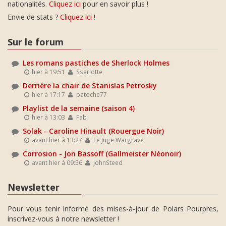
nationalités.
Cliquez ici
pour en savoir plus !
Envie de stats ?
Cliquez ici
!
Sur le forum
Les romans pastiches de Sherlock Holmes
hier à 19:51
Ssarlotte
Derrière la chair de Stanislas Petrosky
hier à 17:17
patoche77
Playlist de la semaine (saison 4)
hier à 13:03
Fab
Solak - Caroline Hinault (Rouergue Noir)
avant hier à 13:27
Le Juge Wargrave
Corrosion - Jon Bassoff (Gallmeister Néonoir)
avant hier à 09:56
JohnSteed
Newsletter
Pour vous tenir informé des mises-à-jour de Polars Pourpres,
inscrivez-vous à notre newsletter !