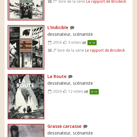
er
1
livre de la série
Le rapport de Brodeck
L'Indicible
dessinateur, scénariste
2016
3 votes
9/10
e
2
livre de la série
Le rapport de Brodeck
La Route
dessinateur, scénariste
2024
12 votes
9/10
Grasse carcasse
dessinateur, scénariste