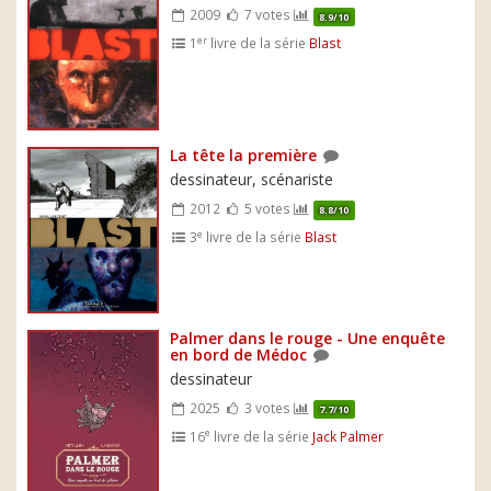
2009
7 votes
8.9/10
er
1
livre de la série
Blast
La tête la première
dessinateur, scénariste
2012
5 votes
8.8/10
e
3
livre de la série
Blast
Palmer dans le rouge - Une enquête
en bord de Médoc
dessinateur
2025
3 votes
7.7/10
e
16
livre de la série
Jack Palmer