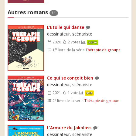
Autres romans
11
L'Etoile qui danse
dessinateur, scénariste
2020
2 votes
6.5/10
er
1
livre de la série
Thérapie de groupe
Ce qui se conçoit bien
dessinateur, scénariste
2021
1 vote
5/10
e
2
livre de la série
Thérapie de groupe
L'Armure du Jakolass
dessinateur, scénariste