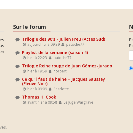
Sur le forum
N
Trilogie des 90's - Julien Freu (Actes Sud)
es
P
aujourd'hui à 09:39
patoche77
ous
Po
en
Playlist de la semaine (saison 4)
hier à 22:23
patoche77
Trilogie Reine rouge de Juan Gómez-Jurado
hier à 19:59
norbert
Ce qu'il faut de haine – Jacques Saussey
(Fleuve Noir)
hier à 09:09
Ssarlotte
Thomas H. Cook
avant hier à 09:58
Le Juge Wargrave
vés.