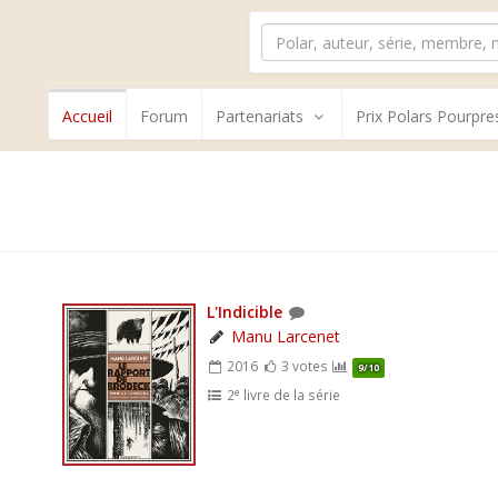
Accueil
Forum
Partenariats
Prix Polars Pourpre
L'Indicible
Manu Larcenet
2016
3 votes
9/10
e
2
livre de la série