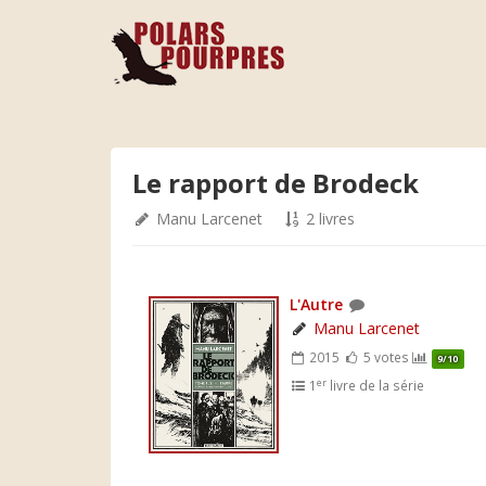
Le rapport de Brodeck
Manu Larcenet
2 livres
L'Autre
Manu Larcenet
2015
5 votes
9/10
er
1
livre de la série