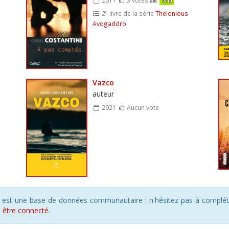
7/10
e
2
livre de la série
Thelonious
Avogaddro
Vazco
auteur
2021
Aucun vote
s est une base de données communautaire : n'hésitez pas à compléte
s
être connecté
.