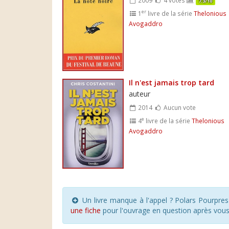
7.3/10
er
1
livre de la série
Thelonious
Avogaddro
Il n'est jamais trop tard
auteur
2014
Aucun vote
e
4
livre de la série
Thelonious
Avogaddro
Un livre manque à l'appel ? Polars Pourpre
une fiche
pour l'ouvrage en question après vou