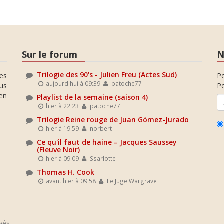
Sur le forum
N
Trilogie des 90's - Julien Freu (Actes Sud)
es
P
aujourd'hui à 09:39
patoche77
ous
Po
en
Playlist de la semaine (saison 4)
hier à 22:23
patoche77
Trilogie Reine rouge de Juan Gómez-Jurado
hier à 19:59
norbert
Ce qu'il faut de haine – Jacques Saussey
(Fleuve Noir)
hier à 09:09
Ssarlotte
Thomas H. Cook
avant hier à 09:58
Le Juge Wargrave
vés.