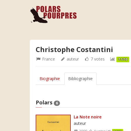
Christophe Costantini
France
auteur
7 votes
7.1/10
Biographie
Bibliographie
Polars
6
La Note noire
auteur
2009
4 votes