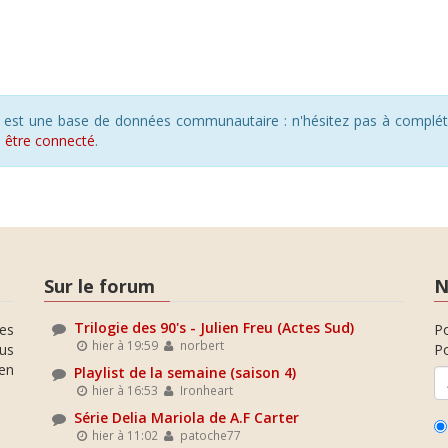
s est une base de données communautaire : n'hésitez pas à compléte
s
être connecté
.
Sur le forum
N
Trilogie des 90's - Julien Freu (Actes Sud)
es
P
hier à 19:59
norbert
ous
Po
en
Playlist de la semaine (saison 4)
hier à 16:53
Ironheart
Série Delia Mariola de A.F Carter
hier à 11:02
patoche77