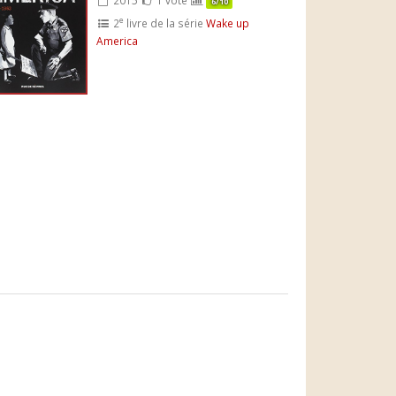
6/10
e
2
livre de la série
Wake up
America