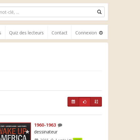
s
Quiz des lecteurs
Contact
Connexion
1960-1963
dessinateur
2015
1 vote