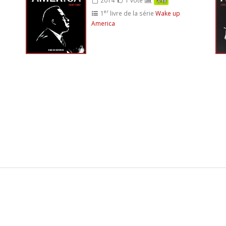
7/10
er
1
livre de la série
Wake up
America