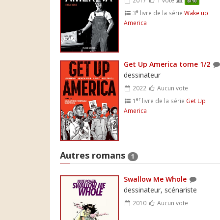
8/10
e
3
livre de la série
Wake up
America
Get Up America tome 1/2
dessinateur
2022
Aucun vote
er
1
livre de la série
Get Up
America
Autres romans
1
Swallow Me Whole
dessinateur, scénariste
2010
Aucun vote