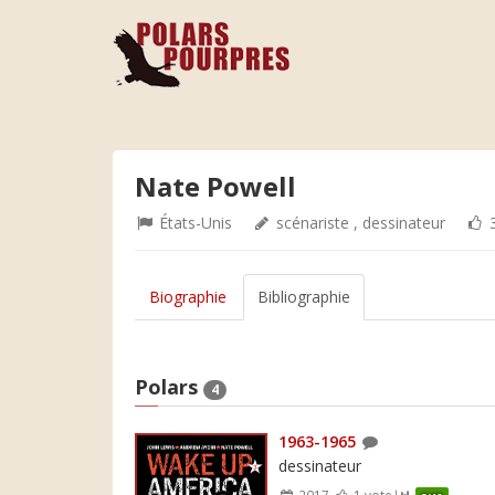
Nate Powell
États-Unis
scénariste , dessinateur
3
Biographie
Bibliographie
Polars
4
1963-1965
dessinateur
2017
1 vote