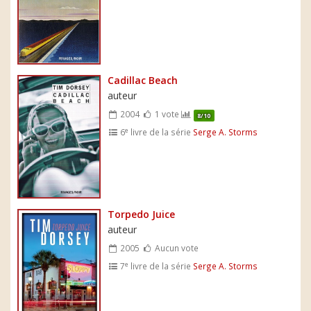
Cadillac Beach
auteur
2004
1 vote
8/10
e
6
livre de la série
Serge A. Storms
Torpedo Juice
auteur
2005
Aucun vote
e
7
livre de la série
Serge A. Storms