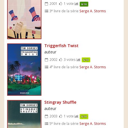
2001
1 vote
8/10
e
3
livre de la série
Serge A. Storms
Triggerfish Twist
auteur
2002
3 votes
6/10
e
4
livre de la série
Serge A. Storms
Stingray Shuffle
auteur
2003
1 vote
6/10
e
5
livre de la série
Serge A. Storms