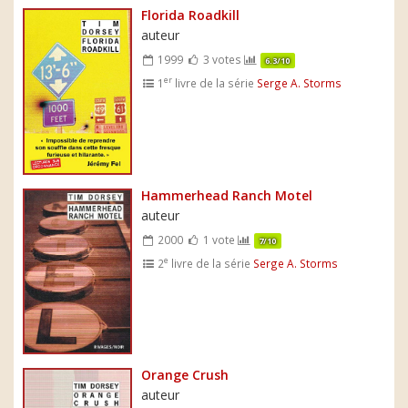
Florida Roadkill
auteur
1999
3 votes
6.3/10
er
1
livre de la série
Serge A. Storms
Hammerhead Ranch Motel
auteur
2000
1 vote
7/10
e
2
livre de la série
Serge A. Storms
Orange Crush
auteur