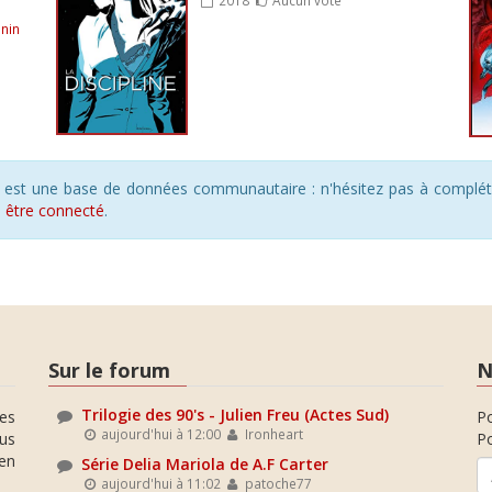
nin
s est une base de données communautaire : n'hésitez pas à compléte
s
être connecté
.
Sur le forum
N
Trilogie des 90's - Julien Freu (Actes Sud)
es
P
aujourd'hui à 12:00
Ironheart
ous
Po
en
Série Delia Mariola de A.F Carter
aujourd'hui à 11:02
patoche77