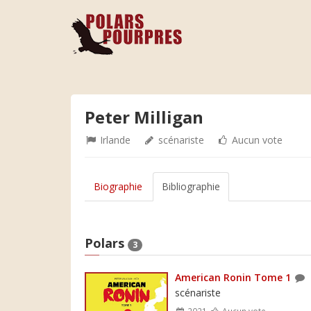
Peter Milligan
Irlande
scénariste
Aucun vote
Biographie
Bibliographie
Polars
3
American Ronin Tome 1
scénariste
2021
Aucun vote