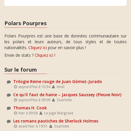
Polars Pourpres
Polars Pourpres est une base de données communautaire sur
les polars et leurs auteurs, de tous styles et de toutes
nationalités.
Cliquez ici
pour en savoir plus !
Envie de stats ?
Cliquez ici
!
Sur le forum
Trilogie Reine rouge de Juan Gómez-Jurado
aujourd'hui à 10:34
Hoel
Ce qu'il faut de haine – Jacques Saussey (Fleuve Noir)
aujourd'hui à 09:09
Ssarlotte
Thomas H. Cook
hier à 09:58
Le Juge Wargrave
Les romans pastiches de Sherlock Holmes
avant hier à 19:51
Ssarlotte