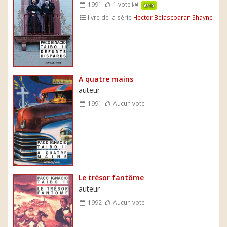
1991
1 vote
6/10
livre de la série
Hector Belascoaran Shayne
À quatre mains
auteur
1991
Aucun vote
Le trésor fantôme
auteur
1992
Aucun vote