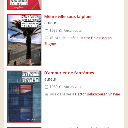
Même ville sous la pluie
auteur
1989
Aucun vote
e
4
livre de la série
Hector Belascoaran
Shayne
D'amour et de fantômes
auteur
1989
Aucun vote
livre de la série
Hector Belascoaran Shayne