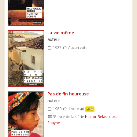
La vie même
auteur
1987
Aucun vote
Pas de fin heureuse
auteur
1989
1 vote
5/10
e
3
livre de la série
Hector Belascoaran
Shayne