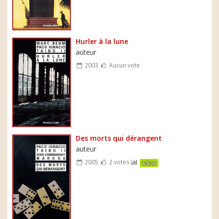
Hurler à la lune
auteur
2003
Aucun vote
Des morts qui dérangent
auteur
2005
2 votes
6.5/10