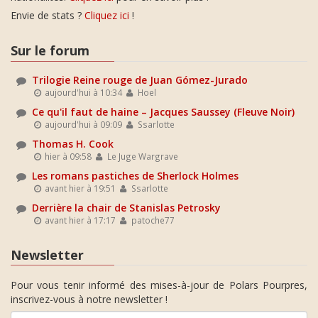
Envie de stats ?
Cliquez ici
!
Sur le forum
Trilogie Reine rouge de Juan Gómez-Jurado
aujourd'hui à 10:34
Hoel
Ce qu'il faut de haine – Jacques Saussey (Fleuve Noir)
aujourd'hui à 09:09
Ssarlotte
Thomas H. Cook
hier à 09:58
Le Juge Wargrave
Les romans pastiches de Sherlock Holmes
avant hier à 19:51
Ssarlotte
Derrière la chair de Stanislas Petrosky
avant hier à 17:17
patoche77
Newsletter
Pour vous tenir informé des mises-à-jour de Polars Pourpres,
inscrivez-vous à notre newsletter !