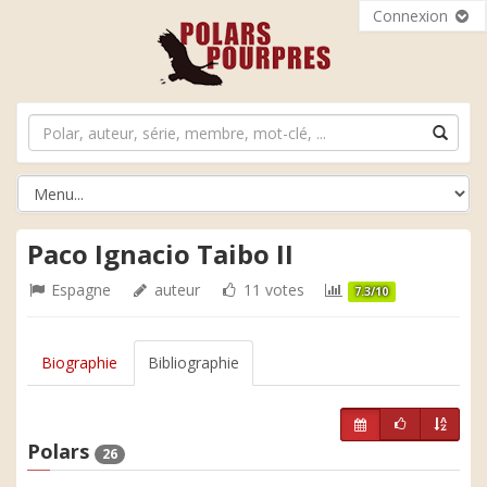
Connexion
Paco Ignacio Taibo II
Espagne
auteur
11 votes
7.3/10
Biographie
Bibliographie
Polars
26