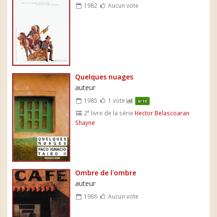
1982
Aucun vote
Quelques nuages
auteur
1985
1 vote
9/10
e
2
livre de la série
Hector Belascoaran
Shayne
Ombre de l'ombre
auteur
1986
Aucun vote