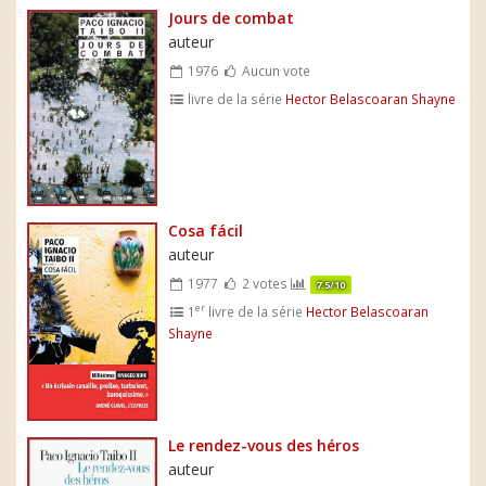
Jours de combat
auteur
1976
Aucun vote
livre de la série
Hector Belascoaran Shayne
Cosa fácil
auteur
1977
2 votes
7.5/10
er
1
livre de la série
Hector Belascoaran
Shayne
Le rendez-vous des héros
auteur