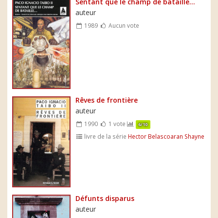
Sentant que le champ de bataille...
auteur
1989
Aucun vote
Rêves de frontière
auteur
1990
1 vote
6/10
livre de la série
Hector Belascoaran Shayne
Défunts disparus
auteur