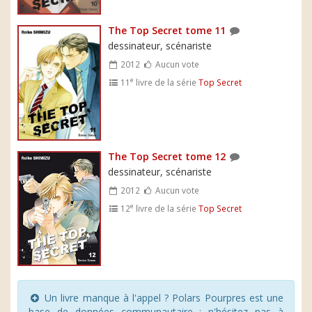
The Top Secret tome 11
dessinateur, scénariste
2012
Aucun vote
e
11
livre de la série
Top Secret
The Top Secret tome 12
dessinateur, scénariste
2012
Aucun vote
e
12
livre de la série
Top Secret
Un livre manque à l'appel ? Polars Pourpres est une
base de données communautaire : n'hésitez pas à