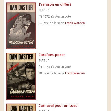
Trahison en différé
auteur
1972
Aucun vote
livre de la série
Frank Warden
Caraïbes-poker
auteur
1973
Aucun vote
livre de la série
Frank Warden
Carnaval pour un tueur
auteur