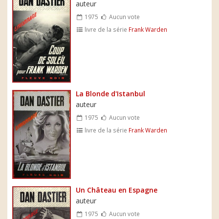
auteur
1975
Aucun vote
livre de la série
Frank Warden
La Blonde d'Istanbul
auteur
1975
Aucun vote
livre de la série
Frank Warden
Un Château en Espagne
auteur
1975
Aucun vote