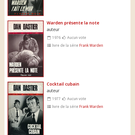
Warden présente la note
auteur
1976
Aucun vote
livre de la série
Frank Warden
Cocktail cubain
auteur
1977
Aucun vote
livre de la série
Frank Warden