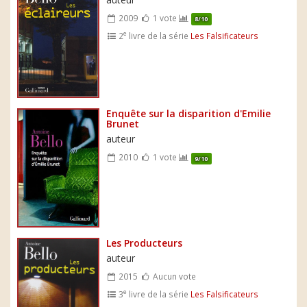
2009
1 vote
8/10
e
2
livre de la série
Les Falsificateurs
Enquête sur la disparition d'Emilie
Brunet
auteur
2010
1 vote
9/10
Les Producteurs
auteur
2015
Aucun vote
e
3
livre de la série
Les Falsificateurs