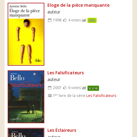
Eloge de la pièce manquante
auteur
1998
4 votes
6/10
Les Falsificateurs
auteur
2007
6 votes
8.2/10
er
1
livre de la série
Les Falsificateurs
Les Éclaireurs
auteur