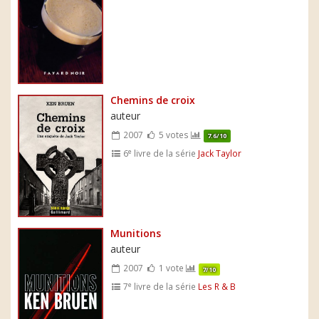
Chemins de croix
auteur
2007
5 votes
7.6/10
e
6
livre de la série
Jack Taylor
Munitions
auteur
2007
1 vote
7/10
e
7
livre de la série
Les R & B