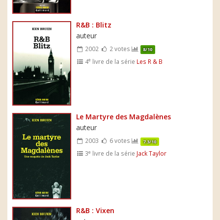
R&B : Blitz
auteur
2002
2 votes
8/10
e
4
livre de la série
Les R & B
Le Martyre des Magdalènes
auteur
2003
6 votes
7.3/10
e
3
livre de la série
Jack Taylor
R&B : Vixen