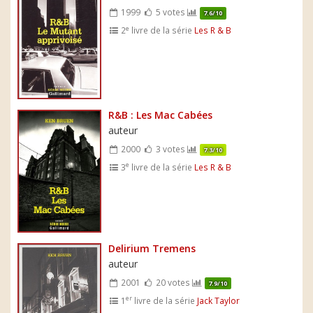
1999
5 votes
7.6/10
e
2
livre de la série
Les R & B
R&B : Les Mac Cabées
auteur
2000
3 votes
7.3/10
e
3
livre de la série
Les R & B
Delirium Tremens
auteur
2001
20 votes
7.9/10
er
1
livre de la série
Jack Taylor