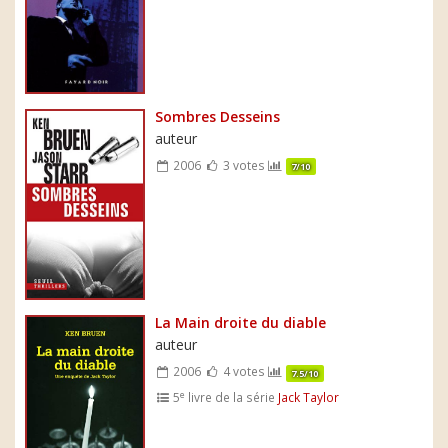
Sombres Desseins
auteur
2006
3 votes
7/10
La Main droite du diable
auteur
2006
4 votes
7.5/10
e
5
livre de la série
Jack Taylor