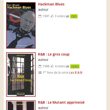
Hackman Blues
auteur
1997
3 votes
6/10
R&B : Le gros coup
auteur
1998
4 votes
6.8/10
er
1
livre de la série
Les R & B
R&B : Le Mutant apprivoisé
auteur