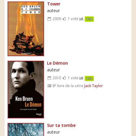
Tower
auteur
2009
1 vote
7/10
Le Démon
auteur
2010
1 vote
7/10
e
8
livre de la série
Jack Taylor
Sur ta tombe
auteur