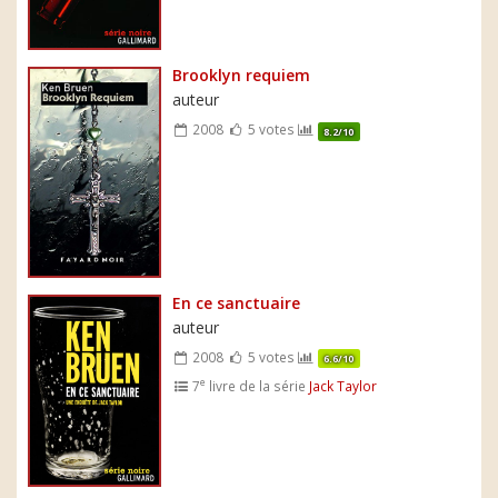
Brooklyn requiem
auteur
2008
5 votes
8.2/10
En ce sanctuaire
auteur
2008
5 votes
6.6/10
e
7
livre de la série
Jack Taylor