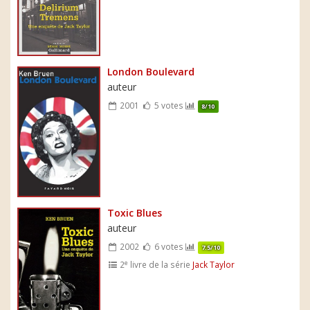
London Boulevard
auteur
2001
5 votes
8/10
Toxic Blues
auteur
2002
6 votes
7.5/10
e
2
livre de la série
Jack Taylor