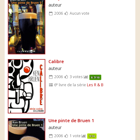
auteur
2006
Aucun vote
Calibre
auteur
2006
3 votes
8.7/10
e
6
livre de la série
Les R & B
Une pinte de Bruen 1
auteur
2006
1 vote
7/10