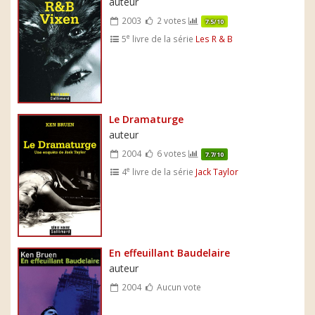
auteur
2003
2 votes
7.5/10
e
5
livre de la série
Les R & B
Le Dramaturge
auteur
2004
6 votes
7.7/10
e
4
livre de la série
Jack Taylor
En effeuillant Baudelaire
auteur
2004
Aucun vote