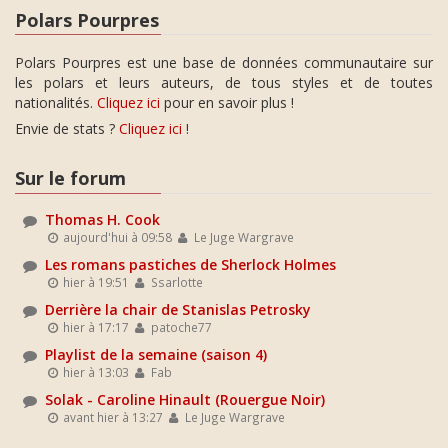
Polars Pourpres
Polars Pourpres est une base de données communautaire sur
les polars et leurs auteurs, de tous styles et de toutes
nationalités.
Cliquez ici
pour en savoir plus !
Envie de stats ?
Cliquez ici
!
Sur le forum
Thomas H. Cook
aujourd'hui à 09:58
Le Juge Wargrave
Les romans pastiches de Sherlock Holmes
hier à 19:51
Ssarlotte
Derrière la chair de Stanislas Petrosky
hier à 17:17
patoche77
Playlist de la semaine (saison 4)
hier à 13:03
Fab
Solak - Caroline Hinault (Rouergue Noir)
avant hier à 13:27
Le Juge Wargrave