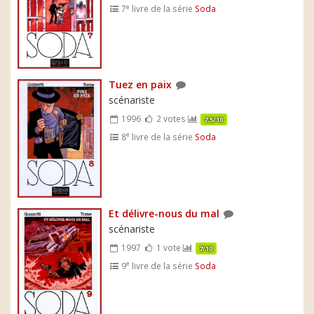
e
7
livre de la série
Soda
Tuez en paix
scénariste
1996
2 votes
7.5/10
e
8
livre de la série
Soda
Et délivre-nous du mal
scénariste
1997
1 vote
7/10
e
9
livre de la série
Soda