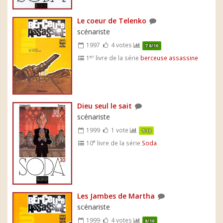
Le coeur de Telenko
scénariste
1997
4 votes
7.8/10
er
1
livre de la série
berceuse assassine
Dieu seul le sait
scénariste
1999
1 vote
7/10
e
10
livre de la série
Soda
Les Jambes de Martha
scénariste
1999
4 votes
8/10