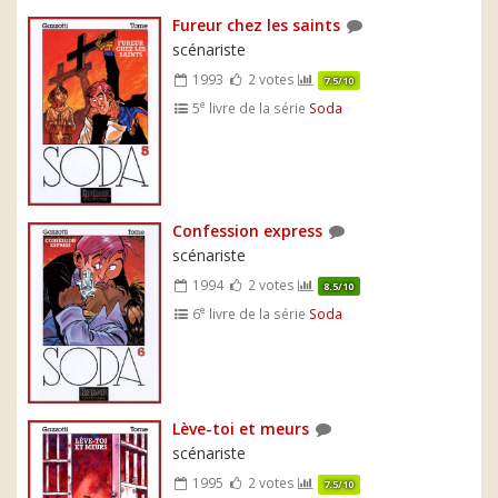
Fureur chez les saints
scénariste
1993
2 votes
7.5/10
e
5
livre de la série
Soda
Confession express
scénariste
1994
2 votes
8.5/10
e
6
livre de la série
Soda
Lève-toi et meurs
scénariste
1995
2 votes
7.5/10