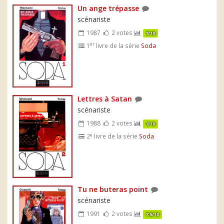
Un ange trépasse
scénariste
1987
2 votes
7/10
er
1
livre de la série
Soda
Lettres à Satan
scénariste
1988
2 votes
7/10
e
2
livre de la série
Soda
Tu ne buteras point
scénariste
1991
2 votes
7.5/10