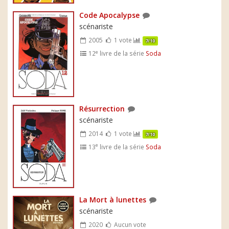
Code Apocalypse
scénariste
2005
1 vote
7/10
e
12
livre de la série
Soda
Résurrection
scénariste
2014
1 vote
7/10
e
13
livre de la série
Soda
La Mort à lunettes
scénariste
2020
Aucun vote