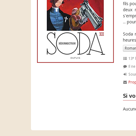
fils p
deux m
s'empre
... pou
Soda n
heures
Roman
e
13
l
Il n
Soum
Prop
Si vo
Aucune