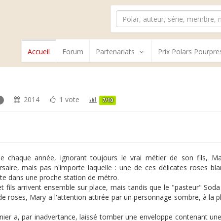
Accueil
Forum
Partenariats
Prix Polars Pourpre
2014
1 vote
7/10
 chaque année, ignorant toujours le vrai métier de son fils, 
rsaire, mais pas n'importe laquelle : une de ces délicates roses b
te dans une proche station de métro.
t fils arrivent ensemble sur place, mais tandis que le "pasteur" Soda
de roses, Mary a l'attention attirée par un personnage sombre, à la
nier a, par inadvertance, laissé tomber une enveloppe contenant u