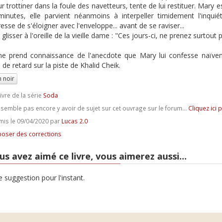
our trottiner dans la foule des navetteurs, tente de lui restituer. Mary
inutes, elle parvient néanmoins à interpeller timidement l'inquié
sse de s'éloigner avec l'enveloppe... avant de se raviser...
r glisser à l'oreille de la vieille dame : "Ces jours-ci, ne prenez surtout 
e prend connaissance de l'anecdote que Mary lui confesse naïveme
 de retard sur la piste de Khalid Cheik.
 noir
ivre de la série
Soda
e semble pas encore y avoir de sujet sur cet ouvrage sur le forum...
Cliquez ici 
is le 09/04/2020 par
Lucas 2.0
oser des corrections
us avez aimé ce livre, vous aimerez aussi...
 suggestion pour l'instant.