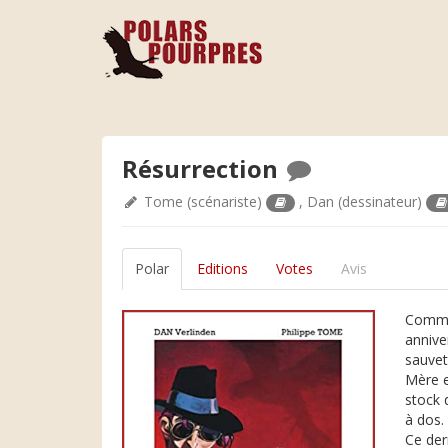
Résurrection
Tome
(scénariste)
,
Dan
(dessinateur)
Polar
Editions
Votes
Avis
Comme
annive
sauvet
Mère e
stock 
à dos.
Ce der