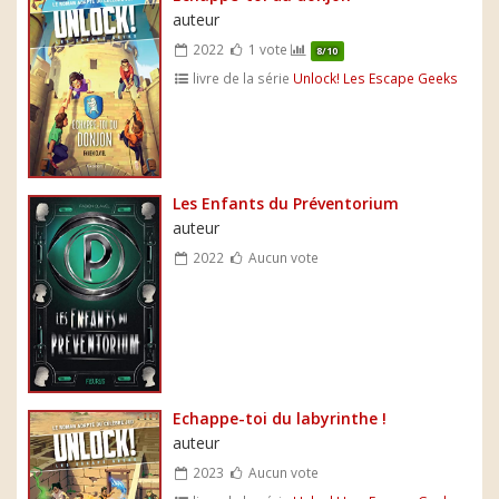
auteur
2022
1 vote
8/10
livre de la série
Unlock! Les Escape Geeks
Les Enfants du Préventorium
auteur
2022
Aucun vote
Echappe-toi du labyrinthe !
auteur
2023
Aucun vote