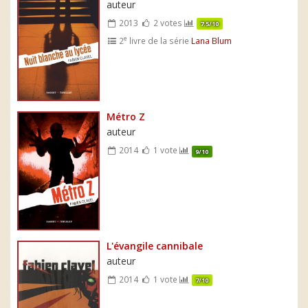
auteur
2013
2 votes
7.5/10
e
2
livre de la série
Lana Blum
Métro Z
auteur
2014
1 vote
9/10
L'évangile cannibale
auteur
2014
1 vote
7/10