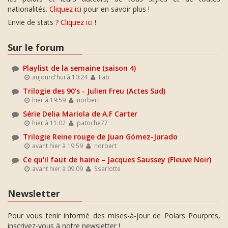
nationalités.
Cliquez ici
pour en savoir plus !
Envie de stats ?
Cliquez ici
!
Sur le forum
Playlist de la semaine (saison 4)
aujourd'hui à 10:24
Fab
Trilogie des 90's - Julien Freu (Actes Sud)
hier à 19:59
norbert
Série Delia Mariola de A.F Carter
hier à 11:02
patoche77
Trilogie Reine rouge de Juan Gómez-Jurado
avant hier à 19:59
norbert
Ce qu'il faut de haine – Jacques Saussey (Fleuve Noir)
avant hier à 09:09
Ssarlotte
Newsletter
Pour vous tenir informé des mises-à-jour de Polars Pourpres,
inscrivez-vous à notre newsletter !