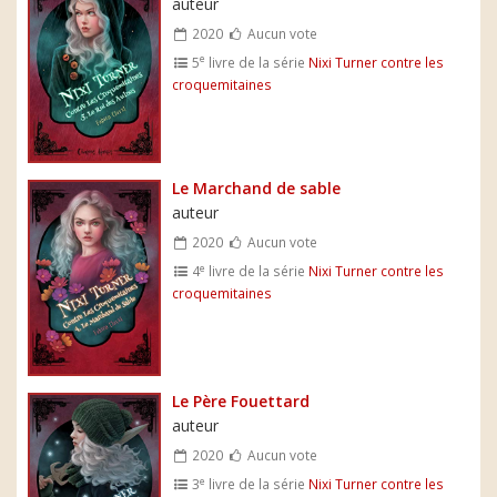
auteur
2020
Aucun vote
e
5
livre de la série
Nixi Turner contre les
croquemitaines
Le Marchand de sable
auteur
2020
Aucun vote
e
4
livre de la série
Nixi Turner contre les
croquemitaines
Le Père Fouettard
auteur
2020
Aucun vote
e
3
livre de la série
Nixi Turner contre les