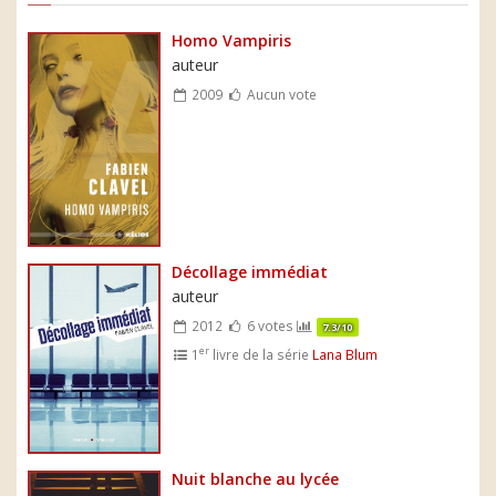
Homo Vampiris
auteur
2009
Aucun vote
Décollage immédiat
auteur
2012
6 votes
7.3/10
er
1
livre de la série
Lana Blum
Nuit blanche au lycée