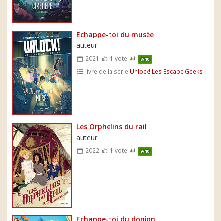
Échappe-toi du musée
auteur
2021
1 vote
8/10
livre de la série
Unlock! Les Escape Geeks
Les Orphelins du rail
auteur
2022
1 vote
9/10
Echappe-toi du donjon