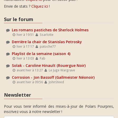
Envie de stats ?
Cliquez ici
!
Sur le forum
Les romans pastiches de Sherlock Holmes
hier à 19:51
Ssarlotte
Derrière la chair de Stanislas Petrosky
hier à 17:17
patoche77
Playlist de la semaine (saison 4)
hier à 13:03
Fab
Solak - Caroline Hinault (Rouergue Noir)
avant hier à 13:27
Le Juge Wargrave
Corrosion - Jon Bassoff (Gallmeister Néonoir)
avant hier à 09:56
JohnSteed
Newsletter
Pour vous tenir informé des mises-à-jour de Polars Pourpres,
inscrivez-vous à notre newsletter !