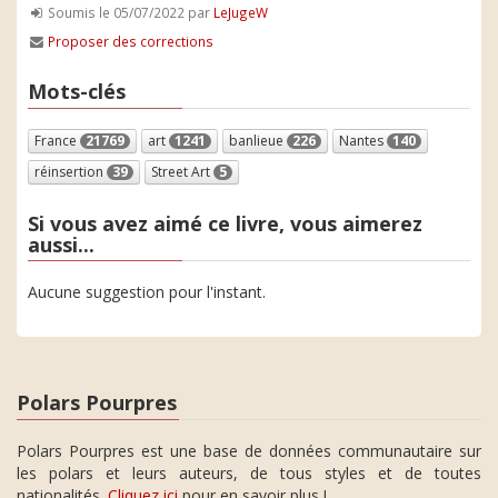
Soumis le 05/07/2022 par
LeJugeW
Proposer des corrections
Mots-clés
France
21769
art
1241
banlieue
226
Nantes
140
réinsertion
39
Street Art
5
Si vous avez aimé ce livre, vous aimerez
aussi...
Aucune suggestion pour l'instant.
Polars Pourpres
Polars Pourpres est une base de données communautaire sur
les polars et leurs auteurs, de tous styles et de toutes
nationalités.
Cliquez ici
pour en savoir plus !