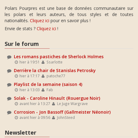
Polars Pourpres est une base de données communautaire sur
les polars et leurs auteurs, de tous styles et de toutes
nationalités.
Cliquez ici
pour en savoir plus !
Envie de stats ?
Cliquez ici
!
Sur le forum
Les romans pastiches de Sherlock Holmes
hier à 19:51
Ssarlotte
Derrière la chair de Stanislas Petrosky
hier à 17:17
patoche77
Playlist de la semaine (saison 4)
hier à 13:03
Fab
Solak - Caroline Hinault (Rouergue Noir)
avant hier à 13:27
Le Juge Wargrave
Corrosion - Jon Bassoff (Gallmeister Néonoir)
avant hier à 09:56
JohnSteed
Newsletter