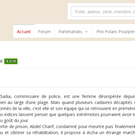
Accueil
Forum
Partenariats
Prix Polars Pourpre
8.5/10
 Sadia, commissaire de police, est une femme désespérée depui
ien au large d’une plage. Mais quand plusieurs cadavres décapités 
nnés de la ville, c’est elle et son équipe qui se retrouvent en première
ns indices laissent penser que quelques extrémistes pourraient avoir 
u goût du jour.
ortie de prison, Abdel Charif, condamné pour meurtre puis finalemen
u et obtenir sa réhabilitation, il propose à Aïcha un étrange march