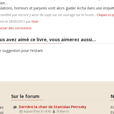
tien…
lations, horreurs et parjures vont alors guider Aïcha dans une enquête
e semble pas encore y avoir de sujet sur cet ouvrage sur le forum...
Cliquez ici 
is le 28/05/2012 par
Hoel
oser des corrections
us avez aimé ce livre, vous aimerez aussi...
 suggestion pour l'instant.
Sur le forum
N
Derrière la chair de Stanislas Petrosky
es
P
aujourd'hui à 14:42
El Marco
ous
Po