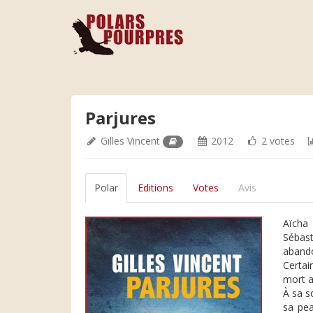
Parjures
Gilles Vincent
2012
2 votes
Polar
Editions
Votes
Avis
Aïcha
Sébast
abando
Certai
mort a
À sa s
sa pea