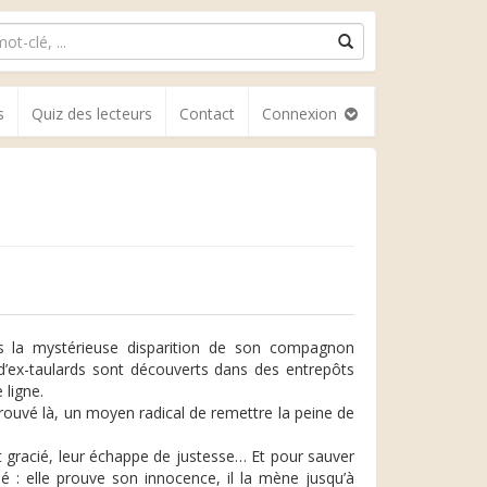
s
Quiz des lecteurs
Contact
Connexion
s la mystérieuse disparition de son compagnon
d’ex-taulards sont découverts dans des entrepôts
 ligne.
trouvé là, un moyen radical de remettre la peine de
t gracié, leur échappe de justesse… Et pour sauver
é : elle prouve son innocence, il la mène jusqu’à