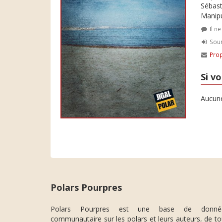
Sébas
Manipu
Il n
Soum
Prop
Si vo
Aucune
Polars Pourpres
Polars Pourpres est une base de donné
communautaire sur les polars et leurs auteurs, de t