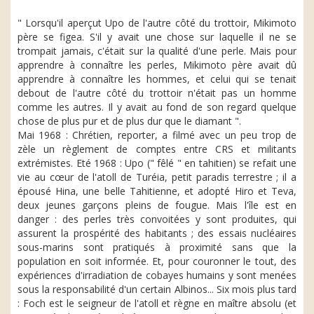
" Lorsqu'il aperçut Upo de l'autre côté du trottoir, Mikimoto
père se figea. S'il y avait une chose sur laquelle il ne se
trompait jamais, c'était sur la qualité d'une perle. Mais pour
apprendre à connaître les perles, Mikimoto père avait dû
apprendre à connaître les hommes, et celui qui se tenait
debout de l'autre côté du trottoir n'était pas un homme
comme les autres. Il y avait au fond de son regard quelque
chose de plus pur et de plus dur que le diamant ".
Mai 1968 : Chrétien, reporter, a filmé avec un peu trop de
zèle un règlement de comptes entre CRS et militants
extrémistes. Eté 1968 : Upo (" fêlé " en tahitien) se refait une
vie au cœur de l'atoll de Turéia, petit paradis terrestre ; il a
épousé Hina, une belle Tahitienne, et adopté Hiro et Teva,
deux jeunes garçons pleins de fougue. Mais l'île est en
danger : des perles très convoitées y sont produites, qui
assurent la prospérité des habitants ; des essais nucléaires
sous-marins sont pratiqués à proximité sans que la
population en soit informée. Et, pour couronner le tout, des
expériences d'irradiation de cobayes humains y sont menées
sous la responsabilité d'un certain Albinos... Six mois plus tard
: Foch est le seigneur de l'atoll et règne en maître absolu (et