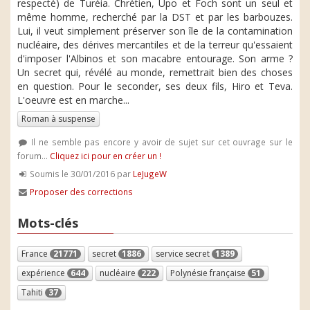
respecté) de Turéia. Chrétien, Upo et Foch sont un seul et
même homme, recherché par la DST et par les barbouzes.
Lui, il veut simplement préserver son île de la contamination
nucléaire, des dérives mercantiles et de la terreur qu'essaient
d'imposer l'Albinos et son macabre entourage. Son arme ?
Un secret qui, révélé au monde, remettrait bien des choses
en question. Pour le seconder, ses deux fils, Hiro et Teva.
L'oeuvre est en marche...
Roman à suspense
Il ne semble pas encore y avoir de sujet sur cet ouvrage sur le
forum...
Cliquez ici pour en créer un !
Soumis le 30/01/2016 par
LeJugeW
Proposer des corrections
Mots-clés
France
21771
secret
1886
service secret
1389
expérience
644
nucléaire
222
Polynésie française
51
Tahiti
37